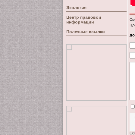
Экология
Центр правовой
Оц
информации
Пл
Полезные ссылки
До
Об