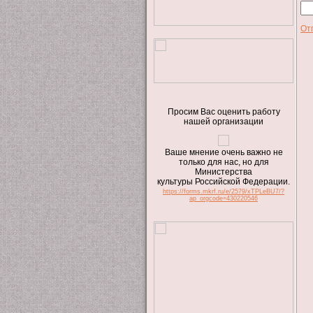
От
Просим Вас оценить работу
нашей организации
Ваше мнение очень важно не
только для нас, но для
Министерства
культуры Российской Федерации.
https://forms.mkrf.ru/e/2579/xTPLeBU7/?
ap_orgcode=430220546