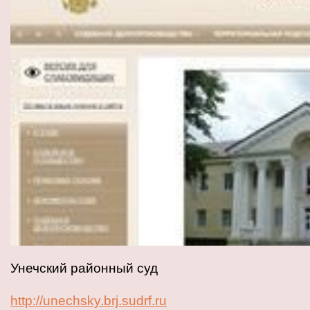
Унечский районный суд
http://unechsky.brj.sudrf.ru