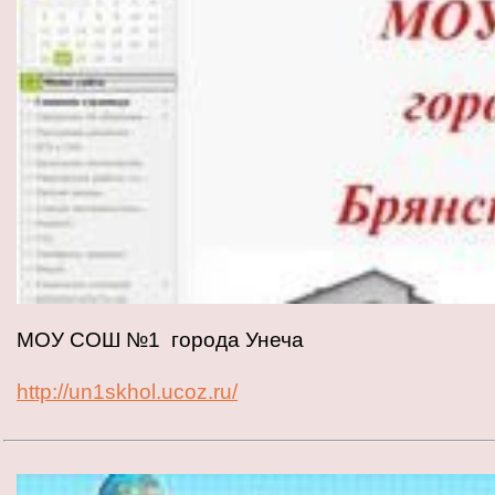
МОУ СОШ №1 города Унеча
http://un1skhol.ucoz.ru/