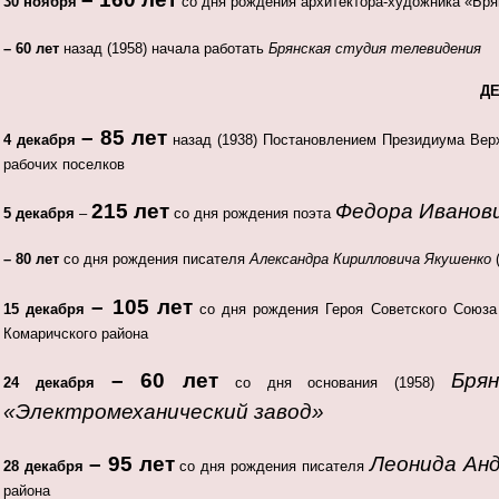
30 ноября
со дня рождения архитектора-художника «Бря
– 60 лет
назад (1958) начала работать
Брянская студия телевидения
Д
– 85 лет
4 декабря
назад (1938) Постановлением Президиума Ве
рабочих поселков
215 лет
Федора Иванов
5 декабря
–
со дня рождения поэта
– 80 лет
со дня рождения писателя
Александра Кирилловича Якушенко
– 105 лет
15 декабря
со дня рождения Героя Советского Союз
Комаричского района
– 60 лет
Бря
24 декабря
со дня основания (1958)
«Электромеханический завод»
– 95 лет
Леонида Ан
28 декабря
со дня рождения писателя
района