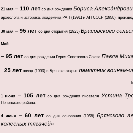
– 110 лет
Бориса Алекса́ндров
21 мая
со дня рождения
археолога и историка, академика РАН (1991) и АН СССР (1958), произв
– 95 лет
Брасовского сельс
30 мая
со дня открытия (1923)
Май
– 95 лет
Павла Мих
со дня рождения Героя Советского Союза
25
лет
памятник воинам-
–
назад (1993) в Брянске открыт
– 105 лет
Устина Тр
1 июня
со дня рождения писателя
Почепского района.
– 60 лет
Брянского а
4 июня
со дня основания (1958)
колесных тягачей»