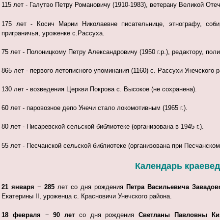
115 лет - Галутво Петру Романовичу (1910-1983), ветерану
Великой Отеч
175 лет - Косич Марии Николаевне писательнице, этнографу, соби
приграничья, уроженке c.Paccyxa.
75 лет - Полоницкому Петру Александровичу (1950 г.р.), редактору, пол
865 лет - первого летописного упоминания (1160) с. Рассухи Унечского р
130 лет - возведения Церкви Покрова с. Высокое (не сохранена).
60 лет - паровозное депо Унечи стало локомотивным (1965 г.).
80 лет - Писаревской сельской библиотеке (организована в 1945 г.).
55 лет - Песчанской сельской библиотеке (организована при Песчанском
Календарь краеведч
21 января
−
285
лет со дня рождения
Петра Васильевича Завадов
Екатерины II, уроженца с. Красновичи Унечского района.
18 февраля
−
90 лет
со дня рождения
Светланы Павловны Ки