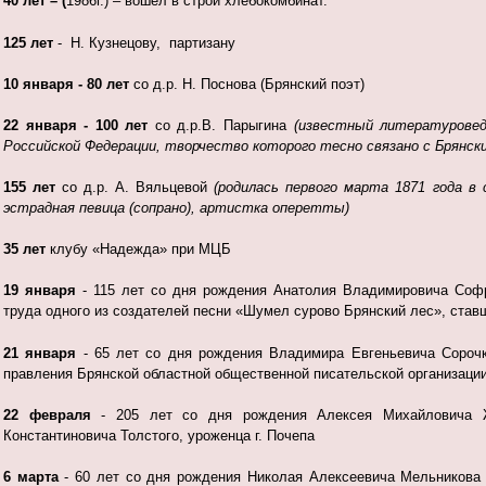
40 лет – (
1986г.) – вошел в строй хлебокомбинат.
125 лет
- Н. Кузнецову, партизану
10 января - 80 лет
со д.р. Н. Поснова (Брянский поэт)
22 января - 100 лет
со д.р.В. Парыгина
(
известный литературовед
Российской Федерации, творчество которого тесно связано с Брянск
155 лет
со д.р. А. Вяльцевой
(
родилась первого марта 1871 года в
эстрадная певица (сопрано), артистка оперетты)
35 лет
клубу «Надежда» при МЦБ
1
9 января
- 115 лет со дня рождения Анатолия Владимировича Софрон
труда одного из создателей песни «Шумел сурово Брянский лес», став
21 января
- 65 лет со дня рождения Владимира Евгеньевича Сорочки
правления Брянской областной общественной писательской организации
22 февраля
- 205 лет со дня рождения Алексея Михайловича Жем
Константиновича Толстого, уроженца г. Почепа
6 марта
- 60 лет со дня рождения Николая Алексеевича Мельникова (