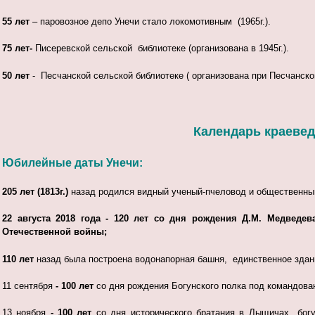
55 лет
– паровозное депо Унечи стало локомотивным (1965г.).
75 лет-
Писеревской сельской библиотеке (организована в 1945г.).
50 лет
- Песчанской сельской библиотеке ( организована при Песчанско
Календарь краеведч
Юбилейные даты Унечи:
205 лет (1813г.)
назад родился видный ученый-пчеловод и общественны
22 августа 2018 года - 120 лет
со дня рождения Д.М. Медведева
Отечественной войны;
110 лет
назад была построена водонапорная башня, единственное здание
11 сентября
- 100 лет
со дня рождения Богунского полка под командова
13 ноября
- 100 лет
со дня исторического братания в Лыщичах богу