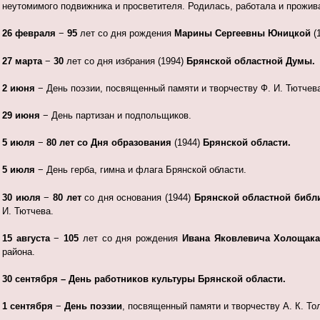
неутомимого подвижника и просветителя. Родилась, работала и прожива
26 февраля
−
95
лет со дня рождения
Марины Сергеевны Юницкой
(
27 марта
−
30
лет со дня избрания (1994)
Брянской областной Думы.
2 июня
− День поэзии, посвященный памяти и творчеству Ф. И. Тютчева
29 июня
− День партизан и подпольщиков.
5 июля
−
80
лет со Дня образования
(1944)
Брянской области.
5 июля
− День герба, гимна и флага Брянской области.
30 июля
−
80 лет
со дня основания (1944)
Брянской областной библ
И. Тютчева.
15 августа
−
105
лет со дня рождения
Ивана Яковлевича Холощак
района.
30 сентября – День работников культуры Брянской области.
1 сентября
−
День поэзии
, посвященный памяти и творчеству А. К. То