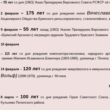
– 55 лет
со дня (1963) Указа Президиума Верховного Совета РСФСР об
– 175 лет
Вячеслав
2 февраля
со дня рождения князя
Акционерного Общества Брянского рельсопрокатного, сталелитейного, 
–
55 лет
9 февраля
назад (1963) Указом Президиума Верховног
«Брянский Арсенал») награжден орденом Трудового Красного Знамени
10 февраля
–
115 лет
со дня рождения композитора-песенника, народного арт
премии
Матвея Исааковича
Блантера
(1903-1990), уроженца г. Почепа
120 лет
14 февраля
–
со дня рождения микробиолога и иммунолог
Вольф)
(1898-1979), уроженца г. Мглина
– 100 лет
8 марта
со дня рождения Героя Советского Союза
Кульнево Почепского района