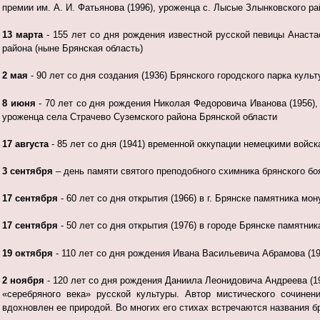
премии им. А. И. Фатьянова (1996), уроженца с. Лысые Злынковского ра
13 марта
- 155 лет со дня рождения известной русской певицы Анаста
района (ныне Брянская область)
2 мая
- 90 лет со дня создания (1936) Брянского городского парка культу
8 июня
- 70 лет со дня рождения Николая Федоровича Иванова (1956), 
уроженца села Страчево Суземского района Брянской области
17 августа
- 85 лет со дня (1941) временной оккупации немецкими войск
3 сентября
– день памяти святого преподобного схимника брянского бо
17 сентября
- 60 лет со дня открытия (1966) в г. Брянске памятника м
17 сентября
- 50 лет со дня открытия (1976) в городе Брянске памятни
19 октября
- 110 лет со дня рождения Ивана Васильевича Абрамова (191
2 ноября
- 120 лет со дня рождения Даниила Леонидовича Андреева (19
«серебряного века» русской культуры. Автор мистического сочине
вдохновлен ее природой. Во многих его стихах встречаются названия б