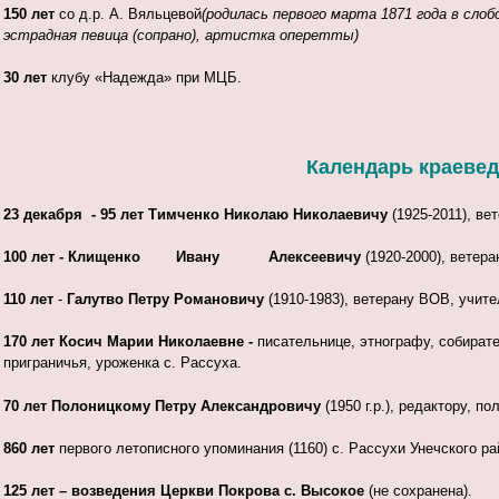
150 лет
со д.р. А. Вяльцевой
(
родилась первого марта 1871 года в сло
эстрадная певица (сопрано), артистка оперетты)
30 лет
клубу «Надежда» при МЦБ.
Календарь краеведч
23 декабря -
95 лет
Тимченко Николаю Николаевичу
(1925-2011), в
100 лет -
Клищенко Ивану Алексеевичу
(1920-2000), ветер
110 лет
-
Галутво Петру Романовичу
(1910-1983), ветерану ВОВ, учит
170 лет
Косич Марии Николаевне
-
писательнице, этнографу, собират
приграничья, уроженка с. Рассуха.
70 лет
Полоницкому Петру Александровичу
(1950 г.р.), редактору, п
860 лет
первого летописного упоминания (1160) с. Рассухи Унечского ра
125 лет –
возведения Церкви Покрова с. Высокое
(не сохранена).