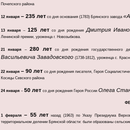
Почепского района
– 235 лет
«А
12 января
со дня основания (1783) Брянского завода
125 лет
Дмитрия Иванов
13 января
–
со дня рождения
Ленинской премии, уроженца г. Новозыбкова.
280 лет
21 января
–
со дня рождения государственного де
Васильевича Завадовского
(1738-1812), уроженца с. Крас
– 90 лет
22 января
со дня рождения писателя, Героя Социалистиче
Косицы Севского района
50 лет
Олега Ста
24 января
–
со дня рождения Героя России
Ф
– 55 лет
1 февраля
назад (1963) по Указу Президиума Верхо
территориальном делении Брянской области: были образованы сельск