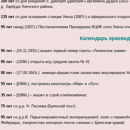
100 лет
со дня рождения о. Дмитрия (Дмитрия Сергеевича Дудко) (1922 
д. Зарбуда Унечского района;
135 лет
со дня основания станции Унеча (1887г.) и официального откры
95 лет
назад (1927г.) Постановлением Президиума ВЦИК село Унеча отн
Календарь краеведч
90 лет –
(24.11.1931г.) вышел первый номер газеты «Ленинское знамя»
85 лет
– (1936г.) открыта ж/д средняя школа № 41
80 лет
– (17.08.1941г.) немецко-фашистские захватчики оккупировали У
55 лет – (
1966г.), построены кинотеатры «Мир» и «Луч»
35 лет – (
1986г.) – вошел в строй хлебокомбинат.
75 лет
со д.р. Н. Поснова (Брянский поэт)
95 лет
со д.р.В. Парыгина
(
известный литературовед, поэт и переводч
Федерации, творчество которого тесно связано с Брянским краем)