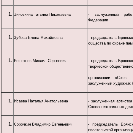
Зиновкина Татьяна Николаевна
- заслуженный рабо
Федерации
Зубова Елена Михайловна
- председатель Брянско
общества по охране пам
Решетнев Михаил Сергеевич
- председатель Брянско
творческой общественн
организации «Сою
заслуженный художник
Исаева Наталья Анатольевна
- заслуженная артистка
Союза театральных дея
Сорочкин Владимир Евгеньевич
- председатель Брянс
писательской организац