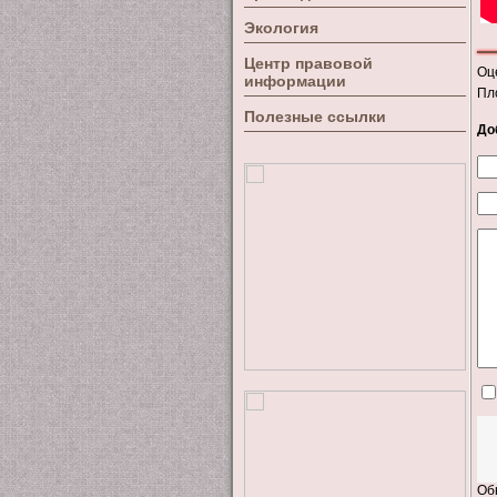
Экология
Центр правовой
Оц
информации
Пл
Полезные ссылки
До
Об