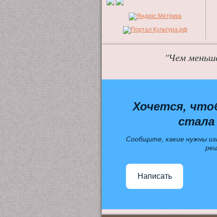
"Чем меньше
Хочется, что
стала
Сообщите, какие нужны из
ре
Написать