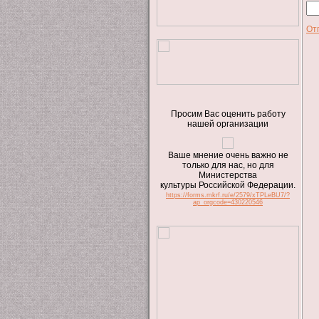
От
Просим Вас оценить работу
нашей организации
Ваше мнение очень важно не
только для нас, но для
Министерства
культуры Российской Федерации.
https://forms.mkrf.ru/e/2579/xTPLeBU7/?
ap_orgcode=430220546