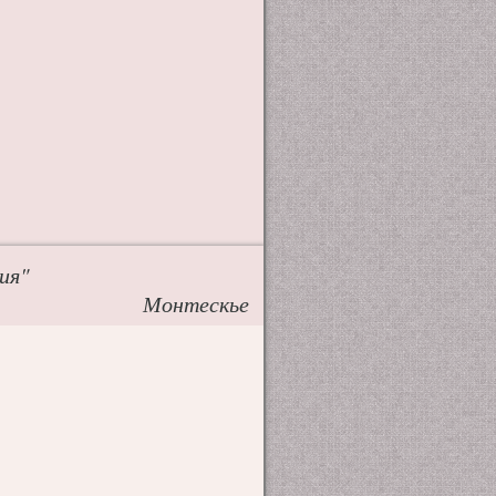
ия"
Монтескье