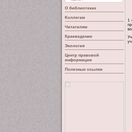
О библиотеках
Коллегам
1 
пр
Читателям
во
Краеведение
Уч
уч
Экология
Центр правовой
информации
Полезные ссылки