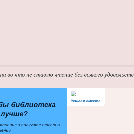
 ни во что не ставлю чтение без всякого удовольств
Решаем вместе
бы библиотека
 лучше?
менения и получите ответ о
шении