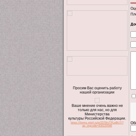
Оц
Пл
До
Просим Вас оценить работу
нашей организации
Ваше мнение очень важно не
только для нас, но для
Министерства
культуры Российской Федерации.
Об
https://forms.mkrf.ru/e/2579/xTPLeBU7/?
ap_orgcode=430220546