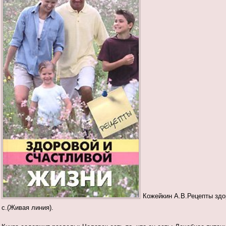
Кожейкин А.В.Рецепты здор
с.(Живая линия).