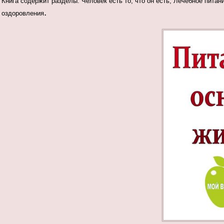
Книга содержит разделы: Человек есть то, что он есть; Лечебное питан
.
оздоровления