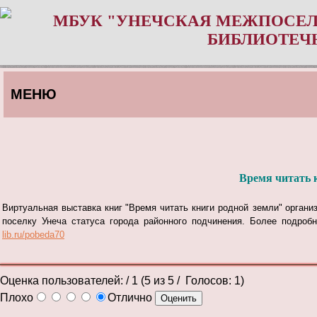
МБУК "УНЕЧСКАЯ МЕЖПОСЕЛ
БИБЛИОТЕЧ
МЕНЮ
Время читать 
Виртуальная выставка книг
"Время читать книги родной земли"
органи
поселку Унеча статуса города районного подчинения. Более подро
lib.ru/pobeda70
Оценка пользователей:
/ 1 (
5
из
5
/ Голосов:
1
)
Плохо
Отлично