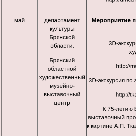
май
департамент
Мероприятие 
культуры
Брянской
3D-экскур
области,
ху
Брянский
http:/
областной
художественный
3D-экскурсия по
музейно-
выставочный
http://
центр
К 75-летию
выставочный про
к картине А.П. Тк