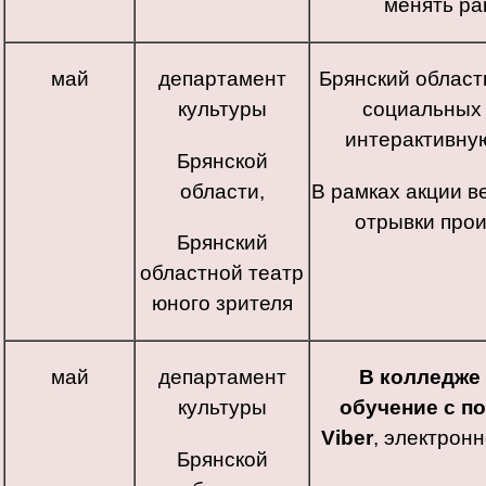
менять ра
май
департамент
Брянский област
культуры
социальных 
интерактивную
Брянской
области,
В рамках акции в
отрывки про
Брянский
областной театр
юного зрителя
май
департамент
В колледже
культуры
обучение с п
Viber
, электрон
Брянской