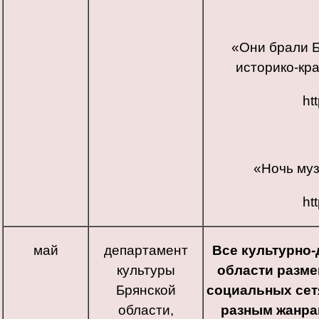
«Они брали Б
историко-кр
ht
«Ночь муз
ht
май
департамент
Все культурно
культуры
области разме
Брянской
социальных сет
области,
разным жанра