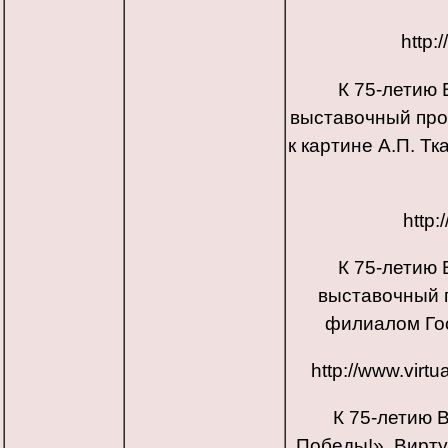
http:
К 75-летию
выставочный про
к картине А.П. Тк
http:
К 75-летию
выставочный 
филиалом Гос
http://www.virtu
К 75-летию 
Победы!». Вирту