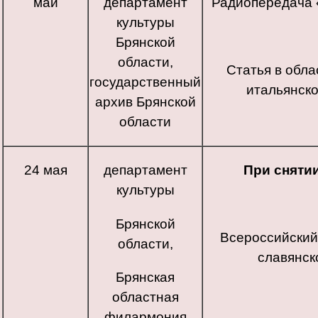
май
департамент
Радиопередача «
культуры
Брянской
области,
Статья в обл
государственный
итальянско
архив Брянской
области
24 мая
департамент
При сняти
культуры
Брянской
Всероссийский
области,
славянск
Брянская
областная
филармония