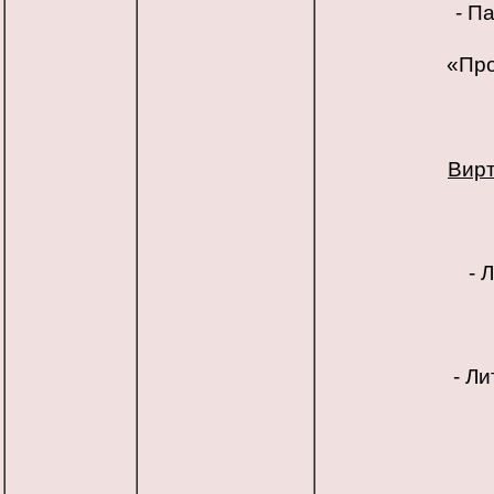
- П
«Про
Вирт
- 
- Л