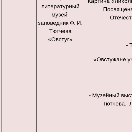
Картина «Лихолет
литературный
Посвящена
музей-
Отечест
заповедник Ф. И.
Тютчева
«Овстуг»
- 
«Овстужане у
- Музейный выс
Тютчева. Л