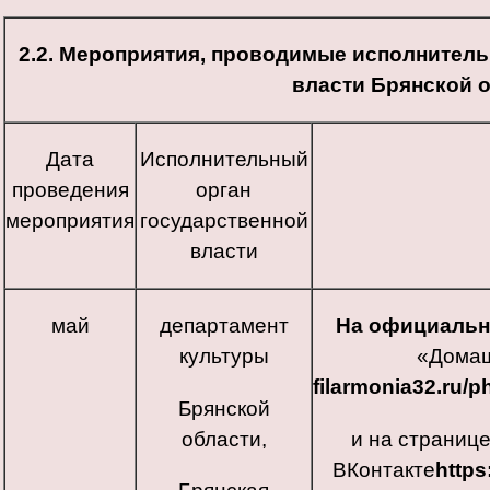
2.2. Мероприятия, проводимые исполнител
власти Брянской 
Дата
Исполнительный
проведения
орган
мероприятия
государственной
власти
май
департамент
На официальн
культуры
«Домаш
filarmonia32.ru/p
Брянской
области,
и на страниц
ВКонтакте
https