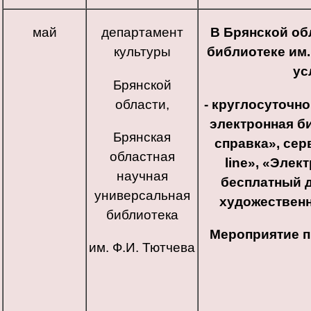
май
департамент
В Брянской об
культуры
библиотеке им.
ус
Брянской
области,
- круглосуточн
электронная б
Брянская
справка», сер
областная
line», «Элек
научная
бесплатный д
универсальная
художественн
библиотека
Мероприятие 
им. Ф.И. Тютчева