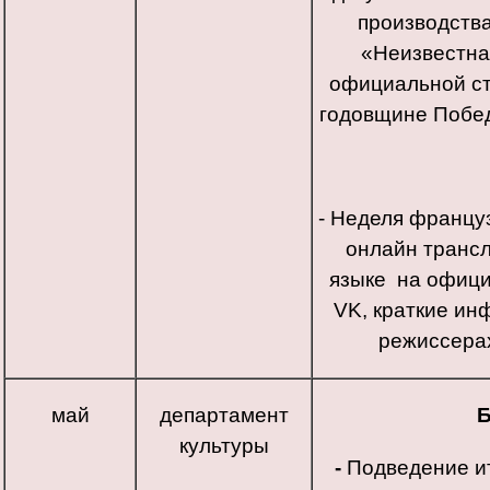
производства
«Неизвестна
официальной ст
годовщине Побед
- Неделя францу
онлайн транс
языке на офици
VK, краткие ин
режиссерах
май
департамент
Б
культуры
-
Подведение ит