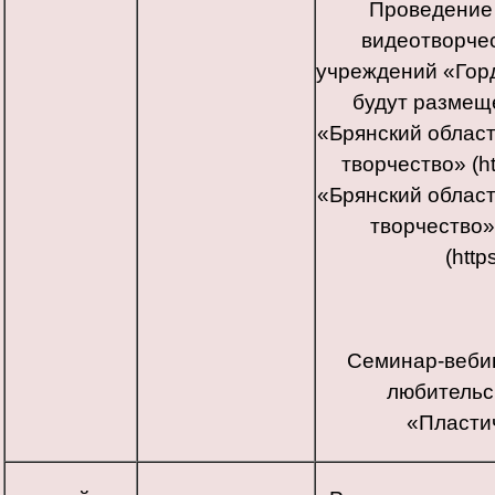
Проведение 
видеотворчес
учреждений «Гор
будут размещ
«Брянский облас
творчество» (ht
«Брянский облас
творчество»
(http
Семинар-вебин
любительс
«Пласти