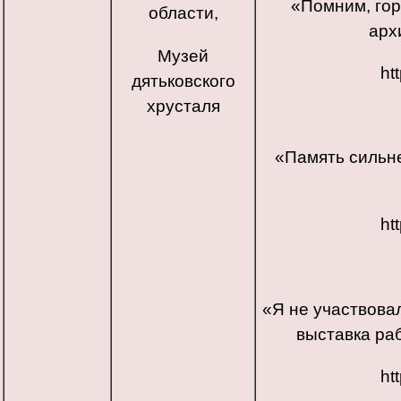
«Помним, гор
области,
арх
Музей
ht
дятьковского
хрусталя
«Память сильне
ht
«Я не участвовал
выставка ра
ht