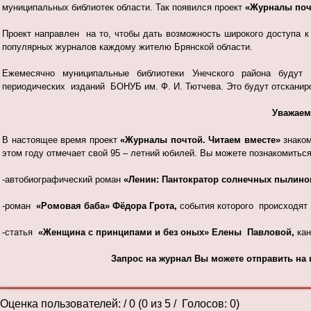
муниципальных библиотек области. Так появился проект
«Журналы почт
Проект направлен на то, чтобы дать возможность широкого доступа к
популярных журналов каждому жителю Брянской области.
Ежемесячно муниципальные библиотеки Унечского района будут
периодических изданий БОНУБ им. Ф. И. Тютчева. Это будут отсканир
Уважаем
В настоящее время проект
«Журналы почтой. Читаем вместе»
знако
этом году отмечает свой 95 – летний юбилей. Вы можете познакомитьс
-автобиографический роман
«Ленин: Пантократор солнечных пылино
-роман
«Ромовая баба» Фёдора Грота,
события которого происходят 
-статья
«Женщина с принципами и без оных» Елены Павловой,
кан
Запрос на журнал Вы можете отправить н
Оценка пользователей:
/ 0 (
0
из
5
/ Голосов:
0
)