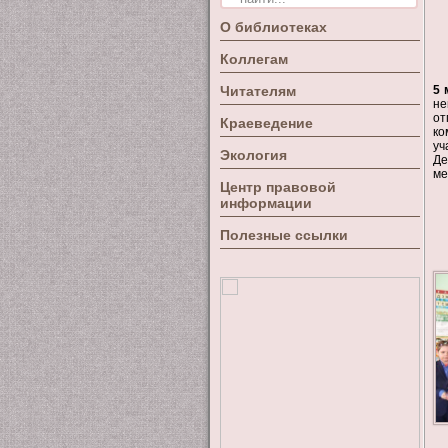
О библиотеках
Коллегам
Читателям
5 
не
от
Краеведение
ко
уч
Экология
Де
ме
Центр правовой
информации
Полезные ссылки