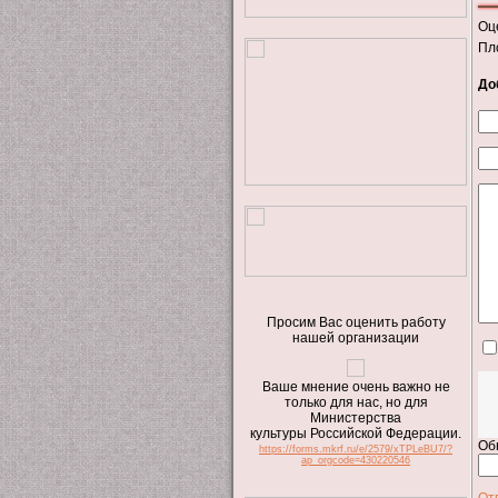
Оц
Пл
До
Просим Вас оценить работу
нашей организации
Ваше мнение очень важно не
только для нас, но для
Министерства
культуры Российской Федерации.
Об
https://forms.mkrf.ru/e/2579/xTPLeBU7/?
ap_orgcode=430220546
От