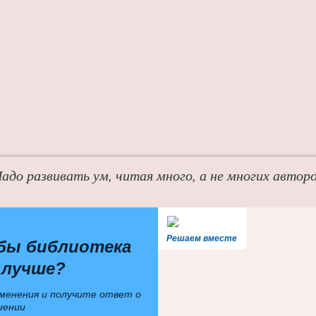
адо развивать ум, читая много, а не многих автор
Решаем вместе
бы библиотека
 лучше?
менения и получите ответ о
шении