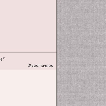
ов"
Квинтилиан