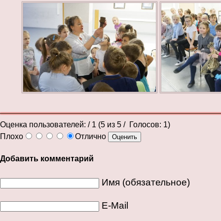
Оценка пользователей:
/ 1 (
5
из
5
/ Голосов:
1
)
Плохо
Отлично
Добавить комментарий
Имя (обязательное)
E-Mail