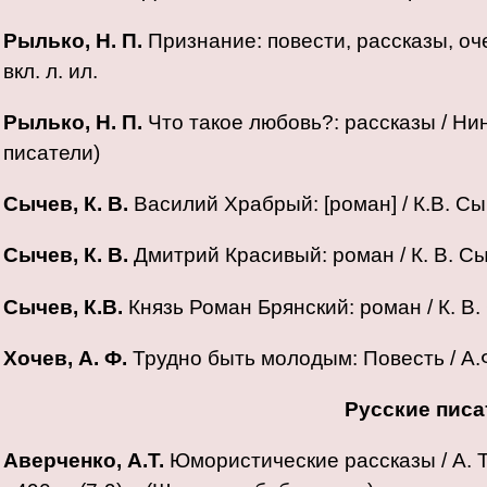
Рылько, Н. П.
Признание: повести, рассказы, очерки
вкл. л. ил.
Рылько, Н. П.
Что такое любовь?: рассказы / Нина 
писатели)
Сычев, К. В.
Василий Храбрый: [роман] / К.В. Сыче
Сычев, К. В.
Дмитрий Красивый: роман / К. В. Сыче
Сычев, К.В.
Князь Роман Брянский: роман / К. В. С
Хочев, А. Ф.
Трудно быть молодым: Повесть / А.Ф. 
Русские пис
Аверченко, А.Т.
Юмористические рассказы / А. Т