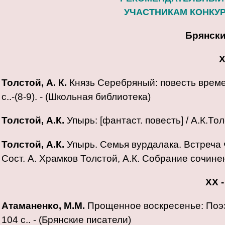
УЧАСТНИКАМ КОНКУР
Брянски
X
Толстой, А. К.
Князь Серебряный: повесть времен 
с..-(8-9). - (Школьная библиотека)
Толстой, А.К.
Упырь: [фантаст. повесть] / А.К.Толст
Толстой, А.К.
Упырь. Семья вурдалака. Встреча ч
Сост. А. Храмков Толстой, А.К. Собрание сочинений
XX
Атаманенко, М.М.
Прощенное воскресенье: Поэзи
104 с.. - (Брянские писатели)