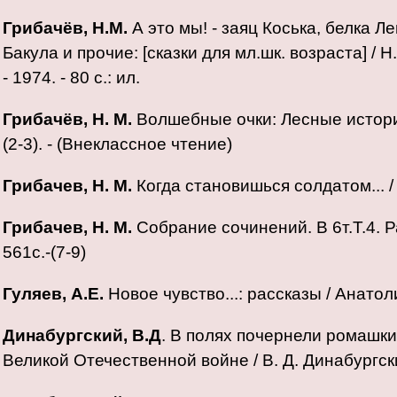
Грибачёв, Н.М.
А это мы! - заяц Коська, белка Л
Бакула и прочие: [сказки для мл.шк. возраста] / Н.
- 1974. - 80 с.: ил.
Грибачёв, Н. М.
Волшебные очки: Лесные истории /
(2-3). - (Внеклассное чтение)
Грибачев, Н. М.
Когда становишься солдатом... / Н.
Грибачев, Н. М.
Собрание сочинений. В 6т.Т.4. Ра
561с.-(7-9)
Гуляев, А.Е.
Новое чувство...: рассказы / Анатолий
Динабургский, В.Д
. В полях почернели ромашки..
Великой Отечественной войне / В. Д. Динабургский.