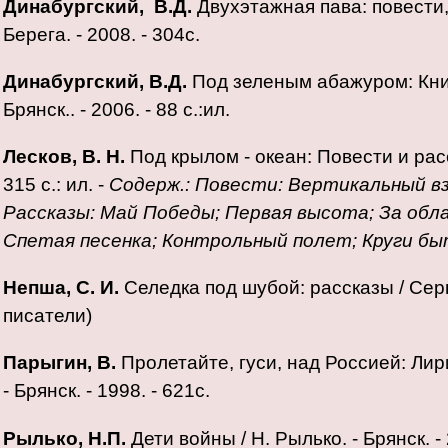
Динабургский, В.Д.
Двухэтажная пава: повести, 
Берега. - 2008. - 304с.
Динабургский, В.Д.
Под зеленым абажуром: Книг
Брянск.. - 2006. - 88 с.:ил.
Лесков, В. Н.
Под крылом - океан: Повести и расск
315 с.: ил. -
Содерж.: Повести:
Вертикальный вз
Рассказы: Май Победы; Первая высота; За обл
Спетая песенка; Контрольный полет; Круги быт
Непша, С. И.
Селедка под шубой: рассказы / Сергей
писатели)
Парыгин, В.
Пролетайте, гуси, над Россией: Лири
- Брянск. - 1998. - 621с.
Рылько, Н.П.
Дети войны / Н. Рылько. - Брянск. - 2