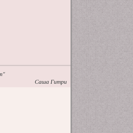
т"
Саша Гитри