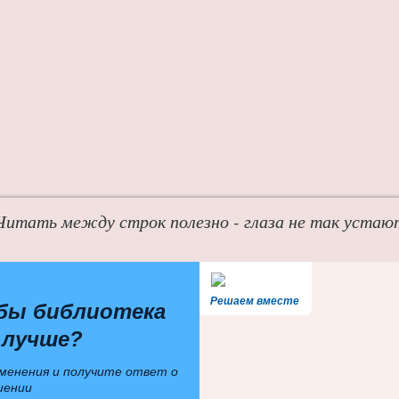
Читать между строк полезно - глаза не так устаю
Решаем вместе
бы библиотека
 лучше?
менения и получите ответ о
шении