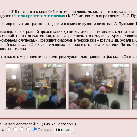
июня 2019 г. в центральной библиотеке для дошкольников детского сада пр
ндучок
«Что за прелесть эти сказки»
( К 220-летию со дня рождения А. С. Пу
ли мероприятия -
рассказать детям о великом русском писателе А. Пушкине. 
помощью электронной презентации дошкольники познакомились с детством по
ленький Саша любил сказки, которые рассказывала ему няня Арина Родион
коморьем, с чудесами, где живут сказочные персонажи – кот леший, русалка.
лшебном лесу», «Следы невиданных зверей» и отгадывали загадки.
Детям бы
шкина – сказки.
вершилась мероприятие просмотром мультипликационного фильма «Сказка о 
енка пользователей:
/ 0 (
0
из
5
/ Голосов:
0
)
охо
Отлично