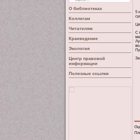
О библиотеках
5 
су
Коллегам
Це
Читателям
С 
ма
Краеведение
Лу
во
Экология
Пу
Центр правовой
За
информации
Полезные ссылки
Оц
Пл