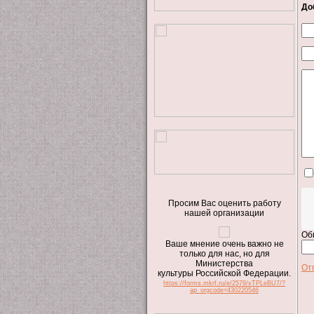
До
Просим Вас оценить работу
нашей организации
Об
Ваше мнение очень важно не
только для нас, но для
Министерства
От
культуры Российской Федерации.
https://forms.mkrf.ru/e/2579/xTPLeBU7/?
ap_orgcode=430220546