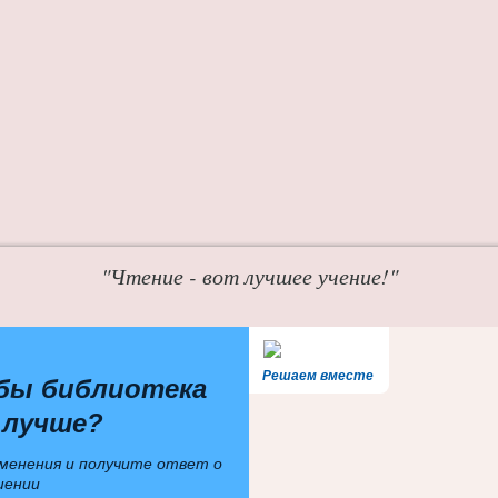
"Чтение - вот лучшее учение!"
Решаем вместе
бы библиотека
 лучше?
менения и получите ответ о
шении