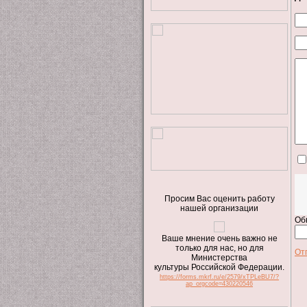
Просим Вас оценить работу
нашей организации
Об
Ваше мнение очень важно не
только для нас, но для
От
Министерства
культуры Российской Федерации.
https://forms.mkrf.ru/e/2579/xTPLeBU7/?
ap_orgcode=430220546