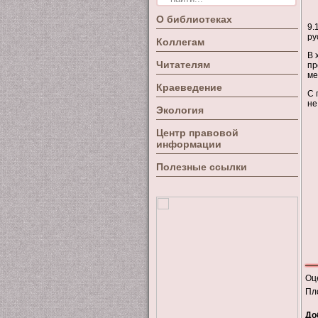
О библиотеках
9.
ру
Коллегам
В 
Читателям
пр
ме
Краеведение
С 
не
Экология
Центр правовой
информации
Полезные ссылки
Оц
Пл
До