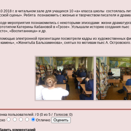
10 2018 г. в читальном зале для учащихся 10 «а» класса школы состоялась л
сской сцены». Ребята познакомить с жизнью и творчеством писателя и драмату
ходе мероприятия познакомились с некоторыми эпизодами жизни драматурга, 
ототипом Катерины Кабановой в «Грозе». Услышали историю создания пьес
сто», «Воспитанница» и др.
помощью электронной презентации посмотрели кадры из художественных ф
 камень», «Женитьба Бальзаминова», снятых по мотивам пьес А. Островского.
енка пользователей:
/ 0 (
0
из
5
/ Голосов:
0
)
охо
Отлично
бавить комментарий