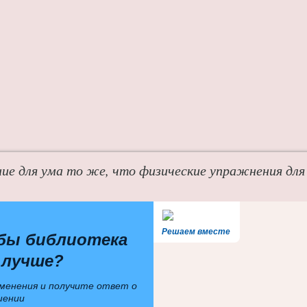
ие для ума то же, что физические упражнения для
Решаем вместе
бы библиотека
 лучше?
менения и получите ответ о
шении