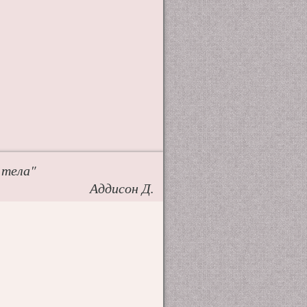
 тела"
Аддисон Д.