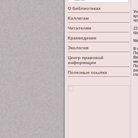
О библиотеках
Ун
ку
Коллегам
чу
Читателям
22
гр
Краеведение
Ме
Экология
В 
По
Центр правовой
Ве
ме
информации
По
ра
Полезные ссылки
гл