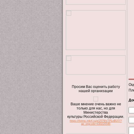
Оц
Просим Вас оценить работу
Пл
нашей организации
До
Ваше мнение очень важно не
только для нас, но для
Министерства
культуры Российской Федерации.
https://forms.mkrf.ru/e/2579/xTPLeBU7/?
ap_orgcode=430220546