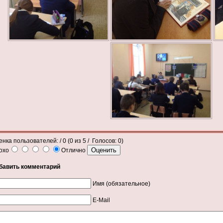
енка пользователей:
/ 0 (
0
из
5
/ Голосов:
0
)
охо
Отлично
бавить комментарий
Имя (обязательное)
E-Mail