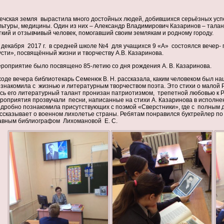
ечская земля вырастила много достойных людей, добившихся серьёзных успе
льтуры, медицины. Один из них – Александр Владимирович Казаринов – талан
ткий и отзывчивый человек, помогавший своим землякам и родному городу.
 декабря 2017 г. в средней школе №4 для учащихся 9 «А» состоялся вечер- 
усти», посвящённый жизни и творчеству А.В. Казаринова.
роприятие было посвящено 85-летию со дня рождения А. В. Казаринова.
ходе вечера библиотекарь Семенюк В. Н. рассказала, каким человеком был н
знакомила с жизнью и литературным творчеством поэта. Это стихи о малой Р
сь его литературный талант пронизан патриотизмом, трепетной любовью к Р
роприятия прозвучали песни, написанные на стихи А. Казаринова в исполнен
дробно познакомила присутствующих с поэмой «Сверстники», где с полным 
ссказывает о военном лихолетье страны. Ребятам понравился буктрейлер по
авным библиографом Лихомановой Е. С.