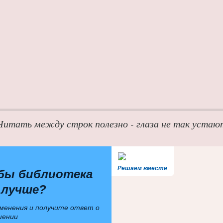
Читать между строк полезно - глаза не так устаю
Решаем вместе
бы библиотека
 лучше?
менения и получите ответ о
шении