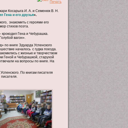
ри Косарыга И. А. и Семенюк В. Н.
л Гена и его друзья
».
кого, знакомить с героями его
мор стихов поэта.
– крокодил Гена и Чебурашка.
Голубой вагон».
» по книге Эдуарда Успенского
шествие началось с гудка поезда.
накомились с жизнью и творчеством
лом Геной и Чебурашкой, старухой
твечали на вопросы по книге. На
Успенского. По книгам писателя
 писателя.