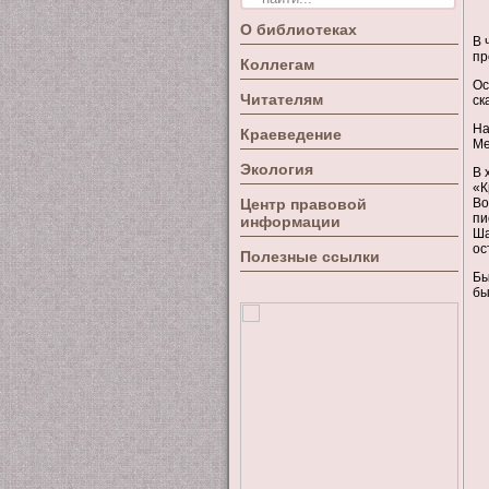
О библиотеках
В 
пр
Коллегам
Ос
Читателям
ск
На
Краеведение
Ме
Экология
В 
«К
Центр правовой
Во
пи
информации
Ша
ос
Полезные ссылки
Бы
бы