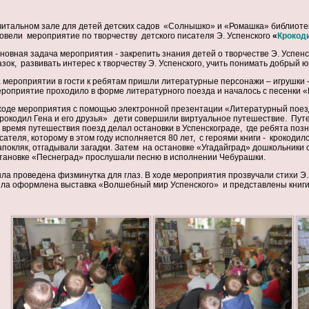
читальном зале для детей детских садов «Солнышко» и «Ромашка» библиотека
овели мероприятие по творчеству детского писателя Э. Успенского
«
Крокоди
новная задача мероприятия - закрепить знания детей о творчестве Э. Успенс
азок, развивать интерес к творчеству Э. Успенского, учить понимать добрый ю
 мероприятии в гости к ребятам пришли литературные персонажи – игрушки 
роприятие проходило в форме литературного поезда и началось с песенки «
ходе мероприятия с помощью электронной презентации «Литературный поезд
рокодил Гена и его друзья» дети совершили виртуальное путешествие. Путе
 время путешествия поезд делал остановки в Успенскограде, где ребята поз
сателя, которому в этом году исполняется 80 лет, с героями книги - крокоди
покляк, отгадывали загадки. Затем на остановке «Угадайград» дошкольники о
тановке «Песнеград» прослушали песню в исполнении Чебурашки.
ла проведена физминутка для глаз. В ходе мероприятия прозвучали стихи Э. 
ла оформлена выставка «Волшебный мир Успенского» и представлены книги