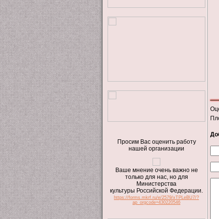
Оц
Пл
До
Просим Вас оценить работу
нашей организации
Ваше мнение очень важно не
только для нас, но для
Министерства
культуры Российской Федерации.
https://forms.mkrf.ru/e/2579/xTPLeBU7/?
ap_orgcode=430220546