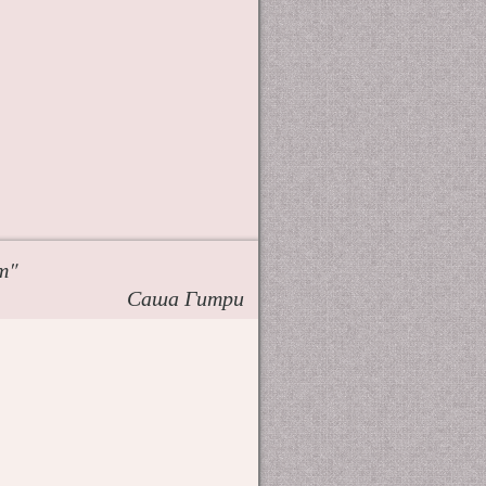
т"
Саша Гитри