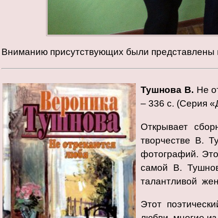
Вниманию присутствующих были представлены к
Тушнова В.
Не о
– 336 с. (Серия 
Открывает сбор
творчестве В. Т
фотографий. Это
самой В. Тушнов
талантливой жен
Этот поэтическ
любви, многие из