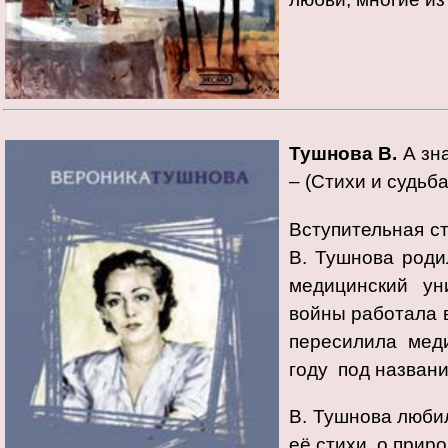
Тушнова В.
А зна
– (Стихи и судьба
Вступительная с
В. Тушнова роди
медицинский ун
войны работала в
пересилила мед
году под названи
В. Тушнова люби
её стихи о приро