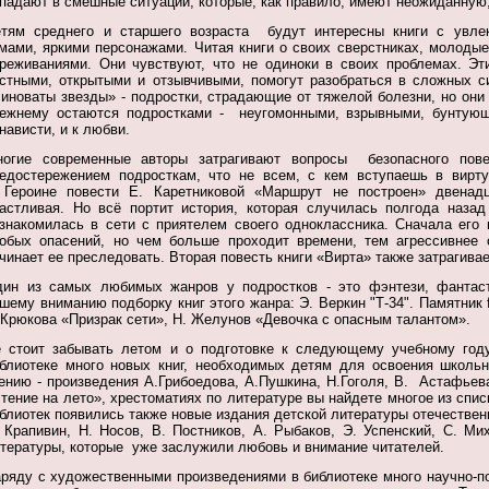
падают в смешные ситуации, которые, как правило, имеют неожиданную,
тям среднего и старшего возраста будут интересны книги с увле
мами, яркими персонажами. Читая книги о своих сверстниках, молоды
реживаниями. Они чувствуют, что не одиноки в своих проблемах. Эт
стными, открытыми и отзывчивыми, помогут разобраться в сложных с
иноваты звезды» - подростки, страдающие от тяжелой болезни, но они
ежнему остаются подростками - неугомонными, взрывными, бунтующ
нависти, и к любви.
огие современные авторы затрагивают вопросы безопасного пове
едостережением подросткам, что не всем, с кем вступаешь в вирту
ероине повести Е. Каретниковой «Маршрут не построен» двенадц
астливая. Но всё портит история, которая случилась полгода назад
знакомилась в сети с приятелем своего одноклассника. Сначала его
обых опасений, но чем больше проходит времени, тем агрессивнее 
чинает ее преследовать. Вторая повесть книги «Вирта» также затрагивае
ин из самых любимых жанров у подростков - это фэнтези, фантаст
шему вниманию подборку книг этого жанра: Э. Веркин "Т-34". Памятник f
 Крюкова «Призрак сети», Н. Желунов «Девочка с опасным талантом».
 стоит забывать летом и о подготовке к следующему учебному году
блиотеке много новых книг, необходимых детям для освоения школь
ению - произведения А.Грибоедова, А.Пушкина, Н.Гоголя, В. Астафьев
тение на лето», хрестоматиях по литературе вы найдете многое из спи
блиотек появились также новые издания детской литературы отечественн
 Крапивин, Н. Носов, В. Постников, А. Рыбаков, Э. Успенский, С. Ми
тературы, которые уже заслужили любовь и внимание читателей.
ряду с художественными произведениями в библиотеке много научно-п