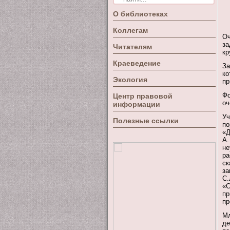
О библиотеках
Коллегам
Оч
за
Читателям
кр
Краеведение
За
ко
Экология
пр
Фо
Центр правовой
оч
информации
Уч
Полезные ссылки
по
«Д
А.
не
ра
ск
за
С.
«С
пр
пр
Мл
де