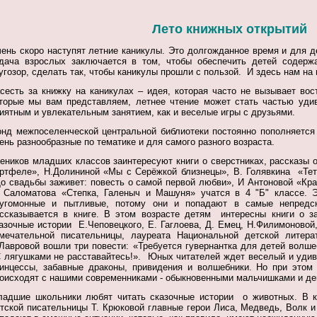
Лето книжных открытий
ень скоро наступят летние каникулы. Это долгожданное время и для д
дача взрослых заключается в том, чтобы обеспечить детей содерж
угозор, сделать так, чтобы каникулы прошли с пользой. И здесь нам на
сесть за книжку на каникулах – идея, которая часто не вызывает вос
торые мы вам представляем, летнее чтение может стать частью уди
иятным и увлекательным занятием, как и веселые игры с друзьями.
нд межпоселенческой центральной библиотеки постоянно пополняется
ень разнообразные по тематике и для самого разного возраста.
еников младших классов заинтересуют книги о сверстниках, рассказы 
ртфеле», Н.Долининой «Мы с Серёжкой близнецы», В. Голявкина «Те
о свадьбы заживет: повесть о самой первой любви», И Антоновой «Крас
 Саломатова «Степка, Галеныч и Машуня» учатся в 4 "Б" классе. Э
угомонные и пытливые, потому они и попадают в самые непредск
ссказывается в книге. В этом возрасте детям интересны книги о 
азочные истории Е.Чеповецкого, Е. Гаглоева, Д. Емец, Н.Филимоновой,
мечательной писательницы, лауреата Национальной детской литера
Лавровой вошли три повести: «Требуется гувернантка для детей волш
 лягушками не расставайтесь!». Юных читателей ждет веселый и удив
инцессы, забавные драконы, привидения и волшебники. Но при этом
оисходят с нашими современниками - обыкновенными мальчишками и де
адшие школьники любят читать сказочные истории о животных. В к
тской писательницы Т. Крюковой главные герои Лиса, Медведь, Волк и