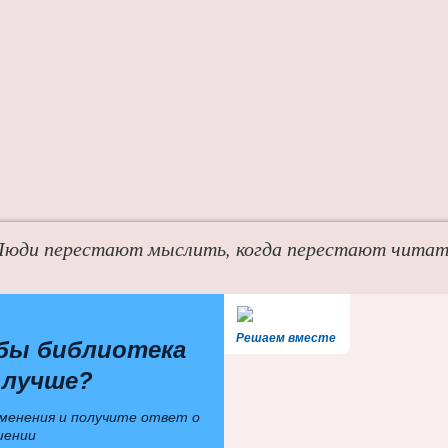
Люди перестают мыслить, когда перестают читат
Решаем вместе
бы библиотека
 лучше?
менения и получите ответ о
шении