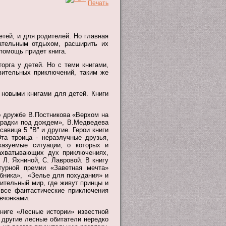
етей, и для родителей. Но главная
ательным отдыхом, расширить их
 помощь придет книга.
торга у детей. Но с теми книгами,
вительных приключений, таким же
 новыми книгами для детей. Книги
о дружбе В.Постникова «Верхом на
традки под дождем», В.Медведева
авица 5 "В" и другие. Герои книги
та троица - неразлучные друзья,
азуемые ситуации, о которых и
захватывающих дух приключениях,
 Л. Яхниной, С. Лавровой. В книгу
турной премии «Заветная мечта»
ебника», «Зелье для похудания» и
ительный мир, где живут принцы и
 все фантастические приключения
вчонками.
ниге «Лесные истории» известной
 другие лесные обитатели нередко