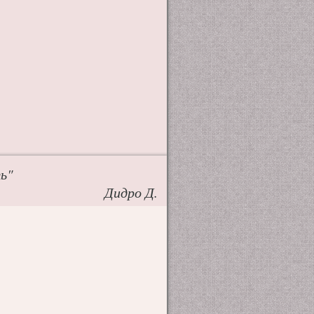
ь"
Дидро Д.