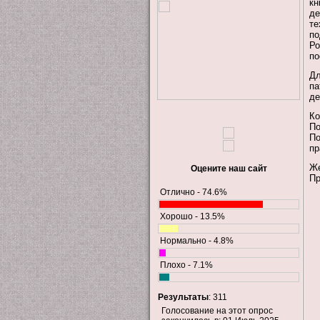
кн
де
те
по
Ро
по
Дл
па
де
Ко
По
По
пр
Же
Оцените наш сайт
Пр
Отлично - 74.6%
Хорошо - 13.5%
Нормально - 4.8%
Плохо - 7.1%
Результаты
: 311
Голосование на этот опрос