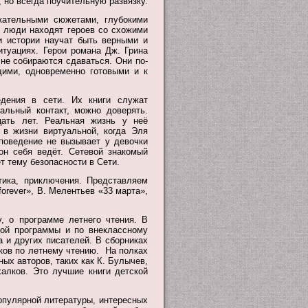
 но всегда поучительную развязку.
кательными сюжетами, глубокими
е люди находят героев со схожими
и истории научат быть верными и
итуациях. Герои романа Дж. Грина
 не собираются сдаваться. Они по-
ими, одновременно готовыми и к
дения в сети. Их книги служат
альный контакт, можно доверять.
ать лет. Реальная жизнь у неё
 в жизни виртуальной, когда Эля
 поведение не вызывает у девочки
он себя ведёт. Сетевой знакомый
т тему безопасности в Сети.
ика, приключения. Представляем
orever», В. Мелентьев «33 марта»,
, о программе летнего чтения. В
ной программы и по внеклассному
а и других писателей. В сборниках
сков по летнему чтению. На полках
ых авторов, таких как К. Булычев,
халков. Это лучшие книги детской
опулярной литературы, интересных