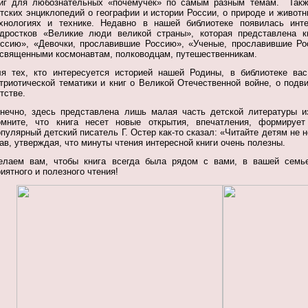
иг для любознательных «почемучек» по самым разным темам. Так
тских энциклопедий о географии и истории России, о природе и животн
хнологиях и технике. Недавно в нашей библиотеке появилась инт
дростков «Великие люди великой страны», которая представлена к
ссию», «Девочки, прославившие Россию», «Ученые, прославившие Рос
священными космонавтам, полководцам, путешественникам.
я тех, кто интересуется историей нашей Родины, в библиотеке вас
триотической тематики и книг о Великой Отечественной войне, о подв
тстве.
нечно, здесь представлена лишь малая часть детской литературы и
мните, что книга несет новые открытия, впечатления, формирует
пулярный детский писатель Г. Остер как-то сказал: «Читайте детям не н
ав, утверждая, что минуты чтения интересной книги очень полезны.
лаем вам, чтобы книга всегда была рядом с вами, в вашей семье
иятного и полезного чтения!