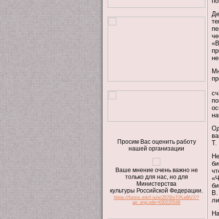
по
Де
те
пе
че
«В
пр
не
Мн
пр
Г
сч
по
ос
на
Од
ва
Просим Вас оценить работу
Т.
нашей организации
Не
би
Ваше мнение очень важно не
чт
только для нас, но для
«Ч
Министерства
би
культуры Российской Федерации.
В.
https://forms.mkrf.ru/e/2579/xTPLeBU7/?
ли
ap_orgcode=430220546
На