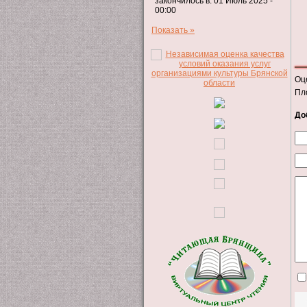
закончилось в: 01 Июль 2025 -
00:00
Показать »
Оц
Пл
До