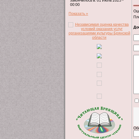
закончилось в: 01 Июль 2025 -
00:00
Оц
Показать »
Пл
До
Об