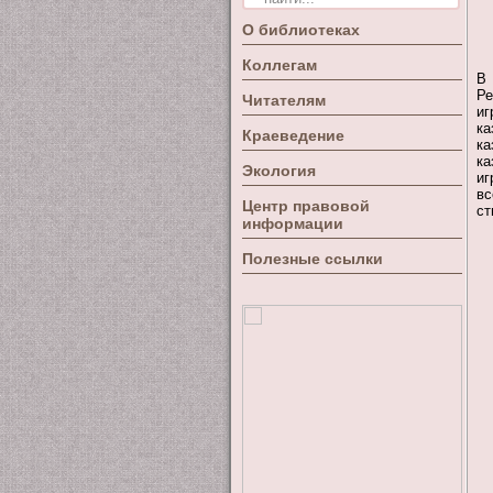
О библиотеках
Коллегам
В 
Ре
Читателям
иг
ка
Краеведение
ка
ка
Экология
иг
вс
Центр правовой
ст
информации
Полезные ссылки