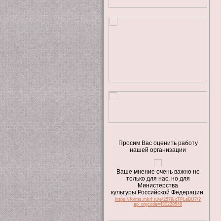
Просим Вас оценить работу
нашей организации
Ваше мнение очень важно не
только для нас, но для
Министерства
культуры Российской Федерации.
https://forms.mkrf.ru/e/2579/xTPLeBU7/?
ap_orgcode=430220546