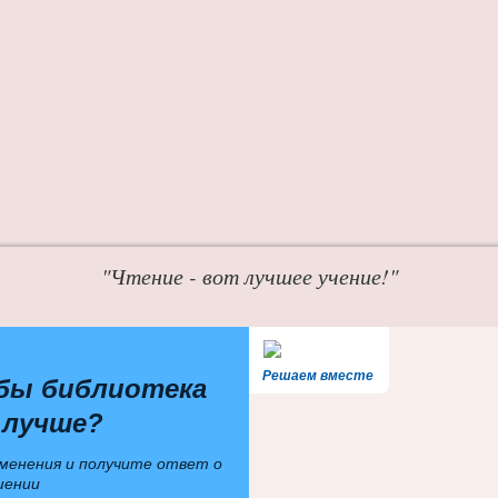
"Чтение - вот лучшее учение!"
Решаем вместе
бы библиотека
 лучше?
менения и получите ответ о
шении