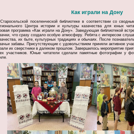
Как играли на Дону
Старосельской поселенческой библиотеке в соответствии со сводн
гионального Центра истории и культуры казачества для юных чита
ровая программа «Как играли на Дону».
Заведующая библиотекой встре
зачки, что сразу создало особую атмосферу.
Ребята с интересом слуша
зачества, их быте, культурных традициях и обычаях. После познавате
зачьи забавы. Присутствующие с удовольствием приняли активное учас
рали их сверстники в далеком прошлом.
Завершилось мероприятие при
ех участников.
Юные читатели сделали памятные фотографии у фо
иле.