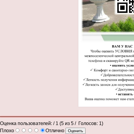
Оценка пользователей:
/ 1 (
5
из
5
/ Голосов:
1
)
Плохо
Отлично