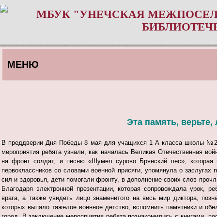
МБУК "УНЕЧСКАЯ МЕЖПОСЕЛ
БИБЛИОТЕЧ
МЕНЮ
Эта память, верьте,
В преддверии Дня Победы 8 мая для учащихся 1 А класса школы №2 
мероприятия ребята узнали, как началась Великая Отечественная в
на фронт солдат, и песню «Шумел сурово Брянский лес», которая 
первоклассников со словами военной присяги, упомянула о заслугах п
сил и здоровья, дети помогали фронту, в дополнение своих слов проч
Благодаря электронной презентации, которая сопровождала урок, р
врага, а также увидеть лицо знаменитого на весь мир диктора, поз
которых выпало тяжелое военное детство, вспомнить памятники и обел
город.
В заключение мероприятия ребята познакомились с книгами, п