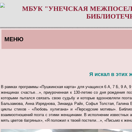
МБУК "УНЕЧСКАЯ МЕЖПОСЕЛ
БИБЛИОТЕЧ
МЕНЮ
Я искал в этих
В рамках программы «Пушкинская карта» для учащихся 6 А, 7 Б, 9 А, 9
женщинах счастье…», приуроченная к 130-летию со дня рождения по
которыми пытался связать свою судьбу и которые вдохновляли поэта
Бальзамова, Анна Изряднова, Зинаида Райх, Софья Толстая, Галина
циклы стихов - «Любовь хулигана» и «Персидские мотивы». Библио
взаимоотношений поэта с этими женщинами. В исполнении известных ак
мять цветов багряных», «Я положил к твоей постели…», «Письмо к женщ