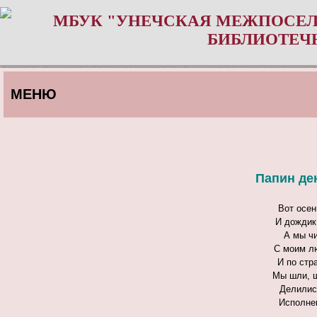
МБУК "УНЕЧСКАЯ МЕЖПОСЕЛ
БИБЛИОТЕЧ
МЕНЮ
Папин де
Вот осен
И дождик
А мы ч
С моим л
И по стр
Мы шли, ш
Делилис
Исполне