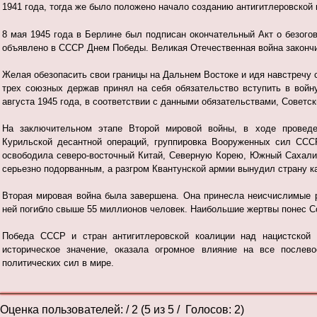
1941 года, тогда же было положено начало созданию антигитлеровской 
8 мая 1945 года в Берлине был подписан окончательный Акт о безого
объявлено в СССР Днем Победы. Великая Отечественная война законч
Желая обезопасить свои границы на Дальнем Востоке и идя навстречу
трех союзных держав принял на себя обязательство вступить в войн
августа 1945 года, в соответствии с данными обязательствами, Советс
На заключительном этапе Второй мировой войны, в ходе проведен
Курильской десантной операций, группировка Вооруженных сил ССС
освободила северо-восточный Китай, Северную Корею, Южный Сахалин
серьезно подорванным, а разгром Квантунской армии вынудил страну к
Вторая мировая война была завершена. Она принесла неисчислимые 
ней погибло свыше 55 миллионов человек. Наибольшие жертвы понес С
Победа СССР и стран антигитлеровской коалиции над нацистской 
историческое значение, оказала огромное влияние на все послево
политических сил в мире.
Оценка пользователей:
/ 2 (
5
из
5
/ Голосов:
2
)