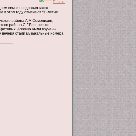
нем семьи поздравил глава
е в этом году отмечают 50-летие
чского района А.М.Семенихин,
кого района С.Г.Безносенко.
Кротовых, Агеенко были вручены
ем вечера стали музыкальные номера