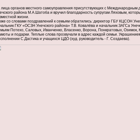
 лица органов местного самоуправления присутствующих с Международным д
ечского района М.А.Шатоба и вручил благодарность супругам Ляховым, которы
вместной жизни.
кже со словами поздравлений к семьям обратились: директор ГБУ КЦСОН Уне
чальник ГКУ «ОСЗН Унечского района» Т.В. Ковалёва и начальник ЗАГСа Унечс
мьям Потехо, Саловых, Иванченко, Власенко, Ворона, Понкратовых, Озимок, 
амоты и подарки. Теплые слова прозвучали в адрес каждой семьи. Украшени
исполнении С.Дастика и учащихся ЦДО (худ. руководитель - Г. Создаева).