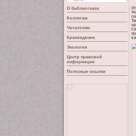
О библиотеках
От
Ун
со
Коллегам
Та
на
Читателям
Се
гр
Краеведение
в 
Экология
Центр правовой
информации
Полезные ссылки