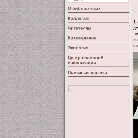
О библиотеках
Коллегам
1 
Читателям
де
ле
Краеведение
ин
си
Экология
Центр правовой
информации
Полезные ссылки