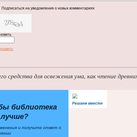
Подписаться на уведомления о новых комментариях
новить
править
го средства для освежения ума, как чтение древних
Решаем вместе
бы библиотека
 лучше?
менения и получите ответ о
шении