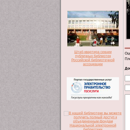
Штаб-квартира секции
Оц
публичных библиотек
Пл
Российской библиотечной
ассоциации
До