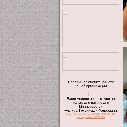
Просим Вас оценить работу
нашей организации
Ваше мнение очень важно не
только для нас, но для
Министерства
культуры Российской Федерации.
https://forms.mkrf.ru/e/2579/xTPLeBU7/?
ap_orgcode=430220546