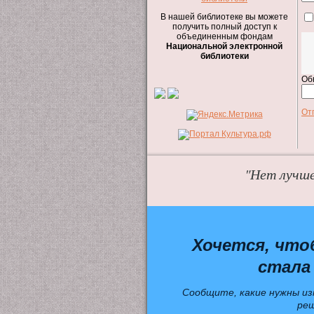
В нашей библиотеке вы можете
получить полный доступ к
объединенным фондам
Национальной электронной
библиотеки
Об
От
"Нет лучше
Хочется, что
стала
Сообщите, какие нужны из
ре