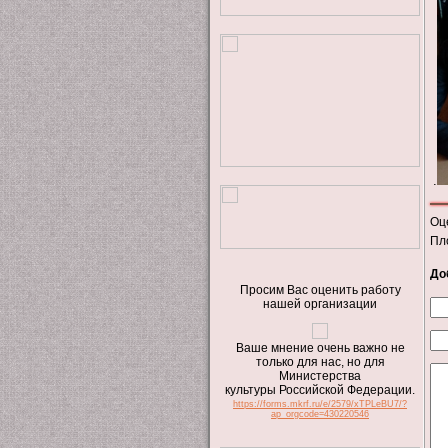
.
Оц
Пл
До
Просим Вас оценить работу
нашей организации
Ваше мнение очень важно не
только для нас, но для
Министерства
культуры Российской Федерации.
https://forms.mkrf.ru/e/2579/xTPLeBU7/?
ap_orgcode=430220546