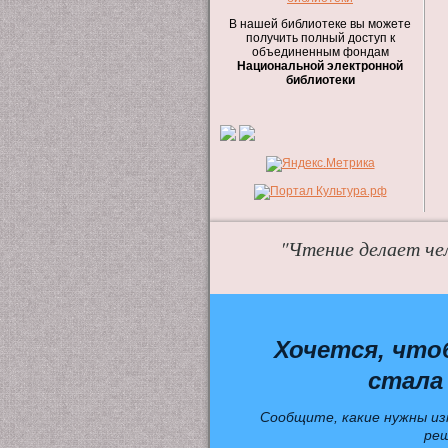
В нашей библиотеке вы можете
получить полный доступ к
объединенным фондам
Национальной электронной
библиотеки
"Чтение делает че
Хочется, что
стала
Сообщите, какие нужны из
ре