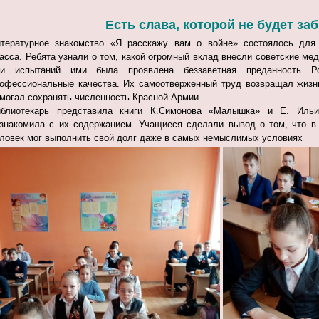
Есть слава, которой не будет за
итературное знакомство «Я расскажу вам о войне» состоялось 
асса. Ребята узнали о том, какой огромный вклад внесли советские ме
ни испытаний ими была проявлена беззаветная преданность Р
офессиональные качества. Их самоотверженный труд возвращал жизн
могал сохранять численность Красной Армии.
блиотекарь представила книги К.Симонова «Малышка» и Е. Ильин
знакомила с их содержанием. Учащиеся сделали вывод о том, что в
ловек мог выполнить свой долг даже в самых немыслимых условиях