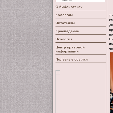
О библиотеках
Коллегам
Л
кл
Читателям
д
пр
Краеведение
по
Экология
Би
по
Центр правовой
че
информации
Полезные ссылки