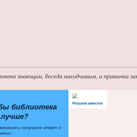
ловека знающим, беседа находчивым, а привычка з
Решаем вместе
бы библиотека
 лучше?
менения и получите ответ о
шении