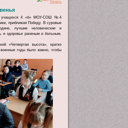
бвенья
для учащихся 4 «б» МОУ-СОШ №4
дики, приближая Победу. В суровые
одине, лучшие человеческие и
ь и здоровье раненым и больным,
ой «Четвертая высота», кратко
 военные годы было важно, чтобы