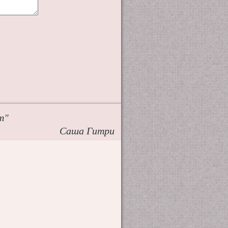
т"
Саша Гитри