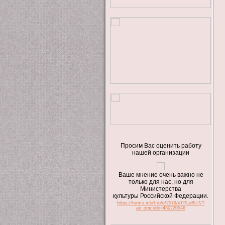
Просим Вас оценить работу
нашей организации
Ваше мнение очень важно не
только для нас, но для
Министерства
культуры Российской Федерации.
https://forms.mkrf.ru/e/2579/xTPLeBU7/?
ap_orgcode=430220546