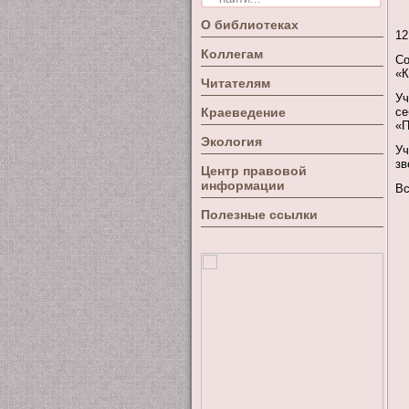
О библиотеках
12
Коллегам
Со
«
К
Читателям
Уч
Краеведение
се
«П
Экология
Уч
зв
Центр правовой
информации
Вс
Полезные ссылки