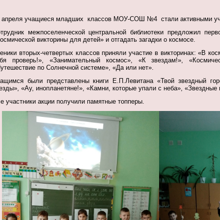
 апреля учащиеся младших классов МОУ-СОШ №4 стали активными уча
трудник межпоселенческой центральной библиотеки предложил перв
осмической викторины для детей
»
и отгадать загадки о космосе.
еники вторых-четвертых классов приняли участие в викторинах: «В кос
бя проверь!», «Занимательный космос», «К звездам!», «Космиче
утешествие по Солнечной системе», «Да или нет».
ащимся были представлены книги Е.П.Левитана «Твой звездный гор
езды», «Ау, инопланетяне!», «Камни, которые упали с неба», «Звездные
е участники акции получили памятные топперы.