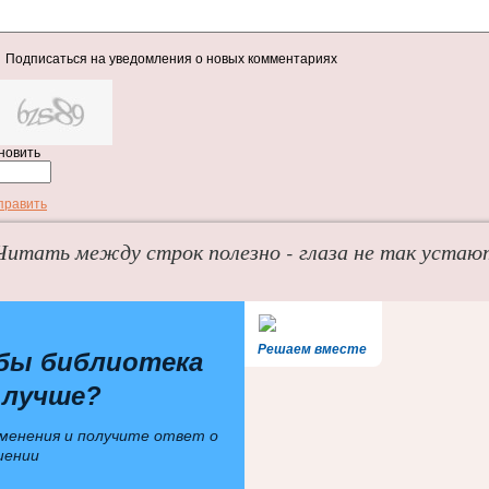
Подписаться на уведомления о новых комментариях
новить
править
Читать между строк полезно - глаза не так устаю
Решаем вместе
бы библиотека
 лучше?
менения и получите ответ о
шении