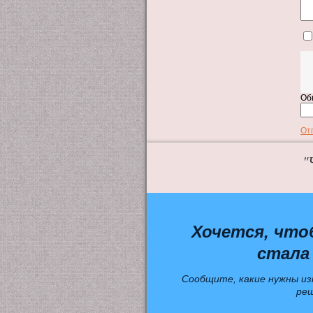
Об
От
"
Хочется, что
стала
Сообщите, какие нужны из
ре