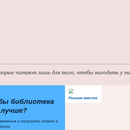
торые читают лишь для того, чтобы находить у п
Решаем вместе
бы библиотека
 лучше?
менения и получите ответ о
шении