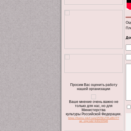
Оц
Пл
До
Просим Вас оценить работу
нашей организации
Ваше мнение очень важно не
только для нас, но для
Министерства
культуры Российской Федерации.
https://forms.mkrf.ru/e/2579/xTPLeBU7/?
ap_orgcode=430220546