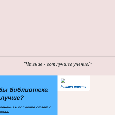
"Чтение - вот лучшее учение!"
Решаем вместе
бы библиотека
 лучше?
менения и получите ответ о
шении