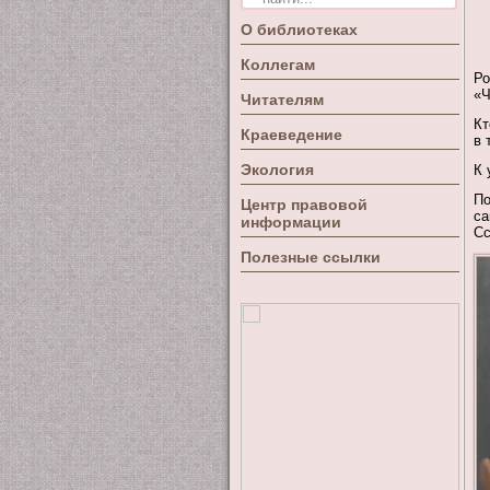
О библиотеках
Коллегам
Ро
«Ч
Читателям
Кт
Краеведение
в 
Экология
К 
По
Центр правовой
са
информации
Сс
Полезные ссылки