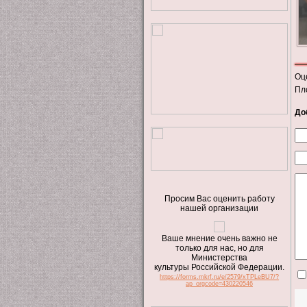
Оц
Пл
До
Просим Вас оценить работу
нашей организации
Ваше мнение очень важно не
только для нас, но для
Министерства
культуры Российской Федерации.
https://forms.mkrf.ru/e/2579/xTPLeBU7/?
ap_orgcode=430220546