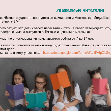
Уважаемые читатели!
ссийская государственная детская библиотека и Московская МедиаШко
тение. 7-17».
о-то сетует, что дети совсем перестали читать, а кто-то утверждает, чт
телефоне, имена аккаунтов в Тиктоке и ценники в магазинах.
участию в исследовании приглашаются ребята от 7 до 17 лет.
жалуйста, помогите узнать правду о детском чтении. Давайте расскажем
мом деле.
ылка на анкету участника:
https://docs.google.com/forms/d/e/1FAIpQLSc