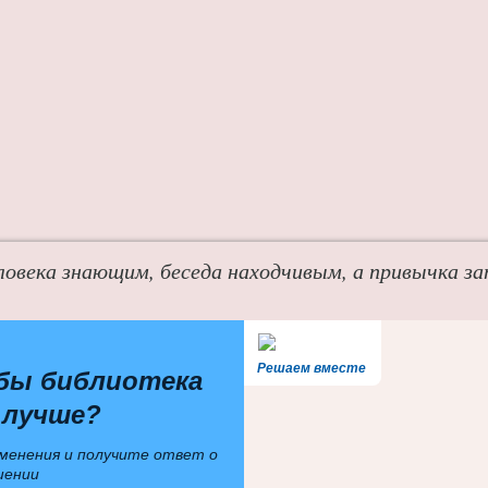
ловека знающим, беседа находчивым, а привычка з
Решаем вместе
бы библиотека
 лучше?
менения и получите ответ о
шении