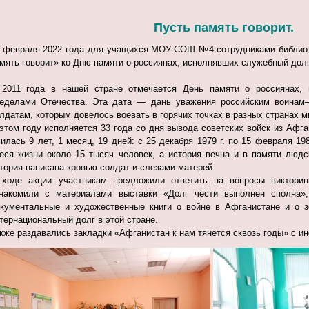
Пусть память говорит.
 февраля 2022 года для учащихся МОУ-СОШ №4 сотрудниками библиот
мять говорит» ко Дню памяти о россиянах, исполнявших служебный дол
2011 года в нашей стране отмечается День памяти о россиянах,
еделами Отечества. Эта дата — дань уважения российским воинам–
лдатам, которым довелось воевать в горячих точках в разных странах м
этом году исполняется 33 года со дня вывода советских войск из Афг
илась 9 лет, 1 месяц, 19 дней: с 25 декабря 1979 г. по 15 февраля 198
еся жизни около 15 тысяч человек, а история вечна и в памяти людс
тория написана кровью солдат и слезами матерей.
ходе акции участникам предложили ответить на вопросы виктори
накомили с материалами выставки «Долг чести выполнен сполна»
кументальные и художественные книги о войне в Афганистане и о 
тернациональный долг в этой стране.
кже раздавались закладки «Афганистан к нам тянется сквозь годы» с и