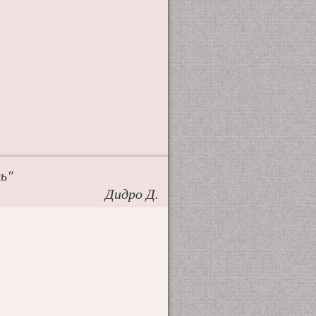
ь"
Дидро Д.