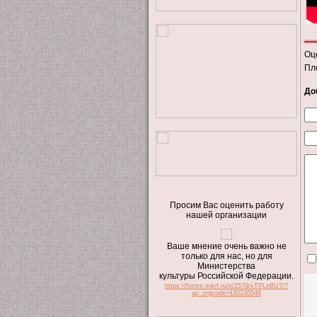
Оц
Пл
До
Просим Вас оценить работу
нашей организации
Ваше мнение очень важно не
только для нас, но для
Министерства
культуры Российской Федерации.
https://forms.mkrf.ru/e/2579/xTPLeBU7/?
ap_orgcode=430220546