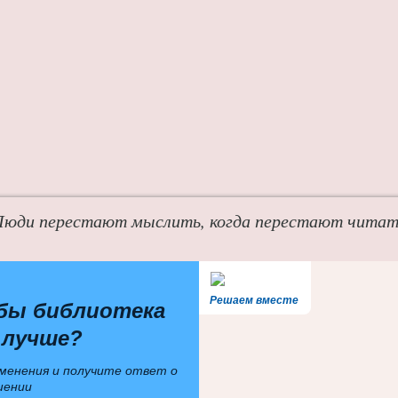
Люди перестают мыслить, когда перестают читат
Решаем вместе
бы библиотека
 лучше?
менения и получите ответ о
шении