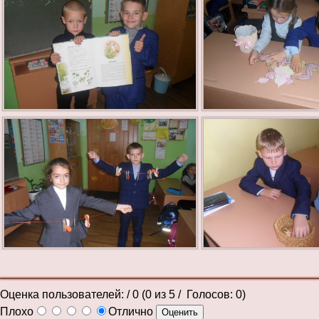
Оценка пользователей:
/ 0 (
0
из
5
/ Голосов:
0
)
Плохо
Отлично