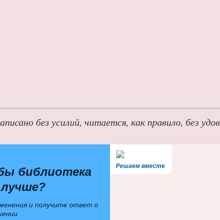
написано без усилий, читается, как правило, без удо
Решаем вместе
бы библиотека
 лучше?
менения и получите ответ о
шении