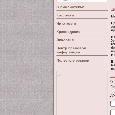
О библиотеках
10
Коллегам
Ме
Читателям
Це
эт
пр
Краеведение
В 
Экология
Уз
ко
Центр правовой
бо
по
информации
В 
Полезные ссылки
В 
вы
ещ
Оц
Пл
До