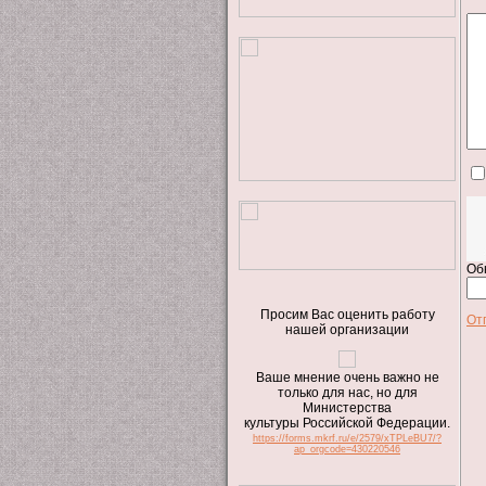
Об
Просим Вас оценить работу
От
нашей организации
Ваше мнение очень важно не
только для нас, но для
Министерства
культуры Российской Федерации.
https://forms.mkrf.ru/e/2579/xTPLeBU7/?
ap_orgcode=430220546