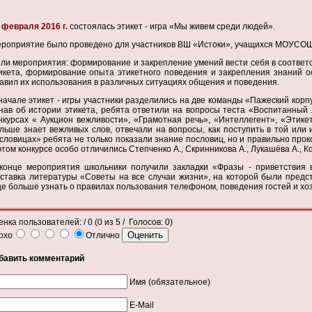
 февраля 2016 г.
состоялась этикет - игра «Мы живем среди людей».
роприятие было проведено для участников ВШ «Истоки», учащихся МОУСОШ
ли мероприятия: формирование и закрепление умений вести себя в соответ
икета, формирование опыта этикетного поведения и закрепления знаний о
авил их использования в различных ситуациях общения и поведения.
начале этикет - игры участники разделились на две команды «Пажеский корп
нав об истории этикета, ребята ответили на вопросы теста «Воспитанный 
нкурсах « Аукцион вежливости», «Грамотная речь», «Интеллегент», «Этикет
льше знает вежливых слов, отвечали на вопросы, как поступить в той или 
словицах» ребята не только показали знание пословиц, но и правильно про
этом конкурсе особо отличились Степченко А., Скринникова А., Лукашёва А., К
конце мероприятия школьники получили закладки «Фразы - приветствия
ставка литературы «Советы на все случаи жизни», на которой были предст
е больше узнать о правилах пользования телефоном, поведения гостей и хозя
енка пользователей:
/ 0 (
0
из
5
/ Голосов:
0
)
охо
Отлично
бавить комментарий
Имя (обязательное)
E-Mail