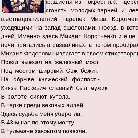
фашисты из окрестных дерев
сгонять молодых парней и де
шестнадцатилетний паренек Миша Коротченко
уходящими на запад эшелонами. Поезд, в кот
дней. Именно здесь Михаил Коротченко и еще 
ночи прятались в развалинах, а потом пробира
Михаил Федосович излагает в своем стихотворе
Поезд выехал на железный мост
Под мостом широкий Сож бежит.
На обрыве княжеский форпост -
Князь Паскевич славный был мужик.
В золоте сияют купола.
В парке среди вековых аллей
Здесь судьба меня уберегла.
В 43-м нас по этому мосту
В пульмане закрытом повезли.