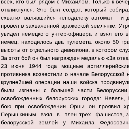
всех, кто был рядом с Михаилом. Только к вечер
откликнулся. Это был солдат, который собир
схватил валявшийся неподалеку автомат и д
провел в захваченной вражеской землянке. Утр
увидел немецкого унтер-офицера и взял его в 
немец, находилось два пулемета, около 50 гр
высоты от отдельного дивизиона, в котором слу
За этот бой он был награжден медалью «За отва
23 июня 1944 года мощные артиллерийски
противника возвестили о начале Белорусской 
крупнейшей операции наши войска продвинули
были изгнаны с большей части Белорус
освобожденных белорусских города: Невель, 
бою при освобождении Орши он проявил хр
Перышкиным взял в плен трех фашистов, за
белорусской землей у Михаила Федосовича