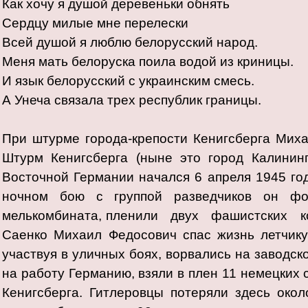
Как хочу я душой деревеньки обнять
Сердцу милые мне перелески
Всей душой я люблю белорусский народ.
Меня мать белоруска поила водой из криницы.
И язык белорусский с украинским смесь.
А Унеча связала трех республик границы.
При штурме города-крепости Кенигсберга Миха
Штурм Кенигсберга (ныне это город Калинин
Восточной Германии начался 6 апреля 1945 год
ночном бою с группой разведчиков он фо
мелькомбината, пленили двух фашистских кор
Саенко Михаил Федосович спас жизнь летчику-
участвуя в уличных боях, ворвались на заводск
на работу Германию, взяли в плен 11 немецких 
Кенигсберга. Гитлеровцы потеряли здесь око