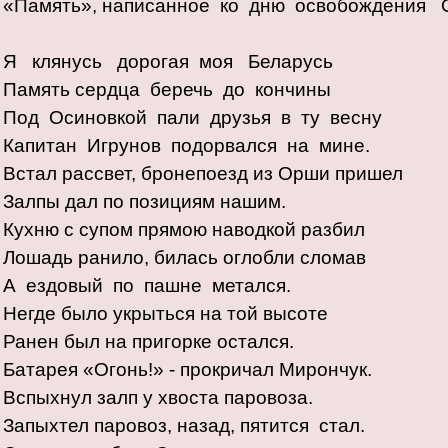
«Память», написанное ко дню освобождения 
Я клянусь дорогая моя Беларусь
Память сердца беречь до кончины
Под Осиновкой пали друзья в ту весну
Капитан Игрунов подорвался на мине.
Встал рассвет, бронепоезд из Орши пришел
Залпы дал по позициям нашим.
Кухню с супом прямою наводкой разбил
Лошадь ранило, билась оглобли сломав
А ездовый по пашне метался.
Негде было укрыться на той высоте
Ранен был на пригорке остался.
Батарея «Огонь!» - прокричал Мирончук.
Вспыхнул залп у хвоста паровоза.
Запыхтел паровоз, назад, пятится стал.