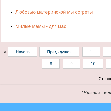
Любовью материнской мы согреты
Милые мамы - для Вас
«
Начало
Предыдущая
1
8
9
10
Страни
"Чтение - во