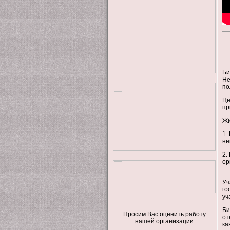
Би
Не
по
Це
пр
Жи
1.
не
2.
ор
Уч
го
уч
Би
Просим Вас оценить работу
от
нашей организации
ка