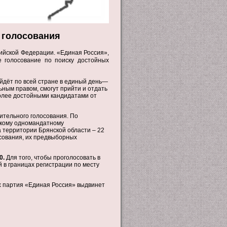
 голосования
ийской Федерации. «Единая Россия»,
е голосование по поиску достойных
йдёт по всей стране в единый день—
ным правом, смогут прийти и отдать
более достойными кандидатами от
ительного голосования. По
скому одномандатному
а территории Брянской области – 22
сования, их предвыборных
0.
Для того, чтобы проголосовать в
 в границах регистрации по месту
х партия «Единая Россия» выдвинет