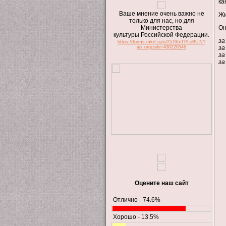
ка
Ваше мнение очень важно не
Жи
только для нас, но для
Министерства
Он
культуры Российской Федерации.
за
https://forms.mkrf.ru/e/2579/xTPLeBU7/?
ap_orgcode=430220546
за
за
за
Оцените наш сайт
Отлично - 74.6%
Хорошо - 13.5%