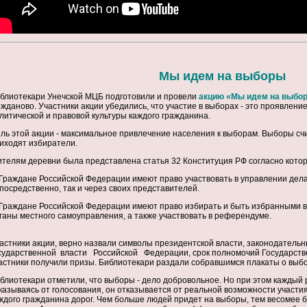
Мы идем на выборы
блиотекари Унечской МЦБ подготовили и провели
акцию «
Мы идем на выбо
жданово. Участники акции убедились, что участие в выборах - это проявлени
литической и правовой культуры каждого гражданина.
ль этой акции - максимальное привлечение населения к выборам.
Выборы счи
иходят избиратели.
телям деревни была представлена статья 32 Конституция РФ согласно котор
 Граждане Российской Федерации имеют право участвовать в управлении дела
посредственно, так и через своих представителей.
 Граждане Российской Федерации имеют право избирать и быть избранными в
ганы местного самоуправления, а также участвовать в референдуме.
астники акции, верно назвали
символы президентской власти, законодательн
сударственной власти Российской Федерации, срок полномочий Государств
астники получили призы. Библиотекари раздали собравшимся плакаты о выбо
блиотекари отметили, что выборы - дело добровольное. Но при этом каждый 
казываясь от голосования, он отказывается от реальной возможности участия
ждого гражданина дорог. Чем больше людей придет на выборы, тем весомее б