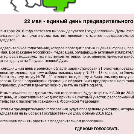
22 мая - единый день предварительного
сентябре 2016 года состоятся выборы депутатов Государственной Думы Росс
инственная из политических партий, проводит открытое предварительно
ндидатов.
едварительное голосование, которое проводит партия «Единая Россия», про
 мая. Все граждане Российской Федерации, обладающие активным избиратель
ои голоса в поддержку тех участников, которые, по их мнению, являются наи
ртии в депутаты Государственной Думы.
 сегодняшний день в Брянской области зарегистрирован 31 участник предвар
янскому одномандатному избирательному округу № 77 – 18 человек, по Унеч
бирательному округу № 78 – 11 человек, по единому избирательному округу н
ловека. Более подробную информацию об участниках предварительного голо
ограммах, участия в дебатах можно узнать на сайте pg.er.ru.
ётные комиссии предварительного голосования будут открыты
с 8-00 до 20-0
от день, избирателям необходимо прийти на счётный участок, расположенный
тельства с паспортом гражданина Российской Федерации.
 итогам предварительного голосования будут определены участники, которы
ндидатами на выборах в Государственную Думу осенью 2016 года.
иглашаем принять участие в предварительном голосовании.
ГДЕ КОМУ ГОЛОСОВАТЬ