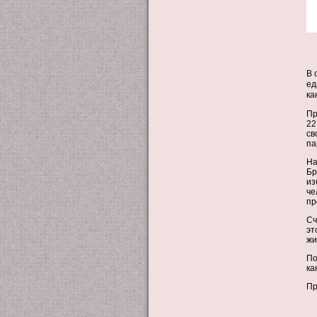
В 
ед
ка
Пр
22
св
па
На
Бр
из
че
пр
Сч
эт
жи
По
ка
Пр