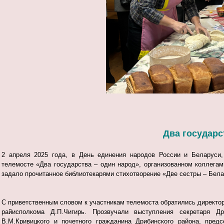
Дв
а государс
2 апреля 2025 года, в День единения народов России и Беларуси,
телемосте «Два государства – один народ», организованном коллегам
задало прочитанное библиотекарями стихотворение «Две сестры – Бела
С приветственным словом к участникам телемоста обратились директо
райисполкома Д.П.Чигирь. Прозвучали выступления секретаря Др
В.М.Кривицкого и почетного гражданина Дрибинского района, пред