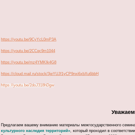
https://youtu.be/9CyYcL0mP3A
https://youtu.be/2CCqc9m1044
https://youtu.be/mz4YMKIk4G8
https://cloud.mail.ru/stock/3jeYUJf1yCP9nxi6xbXu6bbH
https://youtu.be/2doJ318hDgw
Уважаем
Предлагаем вашему вниманию материалы межгосударственного семин
культурного наследия территорий»
, который проходил в соответстви