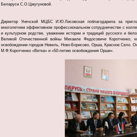
Беларуси С.О.Цмугуновой.
Директор Унечской МЦБС И.Ю.Лисовская поблагодарила за пригла
многолетнем эффективном профессиональном сотрудничестве с коллег
и культурном родстве, уважении истории и традиций русского и бел
Великой Отечественной войны Михаиле Федосовиче Коротченко, ко
освобождении городов Невель, Ново-Борисово, Орша, Красное Село. Он
М.Ф.Коротченко «Ветка» и «50-летию освобождения Орши».