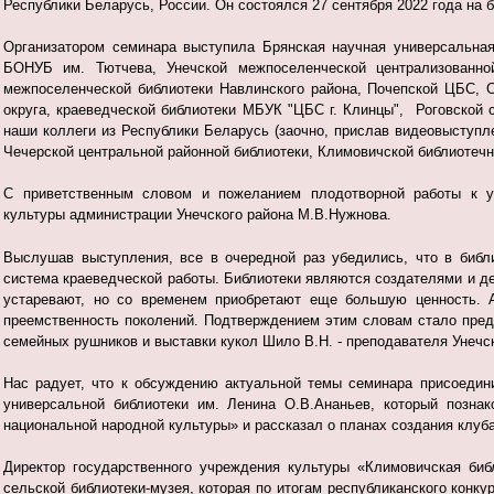
Республики Беларусь, России. Он состоялся 27 сентября 2022 года
на б
Организатором семинара выступила Брянская научная универсальная
БОНУБ им. Тютчева, Унечской межпоселенческой централизованно
межпоселенческой библиотеки Навлинского района, Почепской ЦБС, 
округа, краеведческой библиотеки МБУК "ЦБС г. Клинцы", Роговской с
наши коллеги из Республики Беларусь (заочно, прислав видеовыступле
Чечерской центральной районной библиотеки, Климовичской библиотечн
С приветственным словом и пожеланием плодотворной работы к уч
культуры администрации Унечского района М.В.Нужнова.
Выслушав выступления, все в очередной раз убедились, что в библ
система краеведческой работы. Библиотеки являются создателями и д
устаревают, но со временем приобретают еще большую ценность. А 
преемственность поколений. Подтверждением этим словам стало пред
семейных рушников и выставки кукол Шило В.Н. - преподавателя Унечс
Нас радует, что к обсуждению актуальной темы семинара присоедин
универсальной библиотеки им. Ленина О.В.Ананьев, который позна
национальной народной культуры» и рассказал о планах создания клу
Директор государственного учреждения культуры «Климовичская биб
сельской библиотеки-музея, которая по итогам республиканского конку