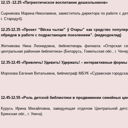
12.15 -12.25 «Патриотическое воспитание дошкольников»
Сырникова Марина Николаевна, заместитель директора по работе с де
г. Стародуб).
12.25-12.35 «Проект “Вёска чытае” ў Отары” как средство популя
обрядов в работе с подрастающим поколением”. (видеодоклад)
Житникова Нина Леонидовна, библиотекарь филиала «Оторская сел
центральная районная библиотека» (Беларусь, Гомельская обл., г. Чечер
12.35-12.45 «Привлечь! Удивить! Удержать! – интерактивные формы
Морозова Евгения Витальевна, библиограф МБУК «Суражская городская д
12.45-12.55 «Роль детской библиотеки в продвижении семейных це
Курусь Ирина Михайловна, заведующая отделом Центральной детск
Брянская обл., г. Унеча).