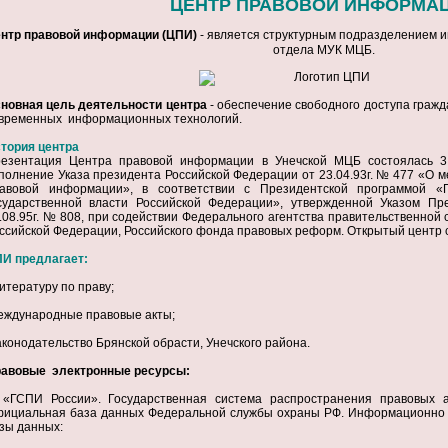
ЦЕНТР ПРАВОВОЙ ИНФОРМА
нтр правовой информации (ЦПИ)
- является структурным подразделением 
отдела МУК МЦБ.
новная цель деятельности центра
- обеспечение свободного доступа граж
временных информационных технологий.
тория центра
езентация Центра правовой информации в Унечской МЦБ состоялась 
полнение Указа президента Российской Федерации от 23.04.93г. № 477 «О м
авовой информации», в соответствии с Президентской программой «
сударственной власти Российской Федерации», утвержденной Указом Пр
.08.95г. № 808, при содействии Федерального агентства правительственной
ссийской Федерации, Российского фонда правовых реформ. Открытый центр 
И предлагает:
литературу по праву;
еждународные правовые акты;
аконодательство Брянской обрасти, Унечского района.
авовые электронные ресурсы:
 «ГСПИ России». Государственная система распространения правовых а
ициальная база данных Федеральной службы охраны РФ. Информационно -
зы данных: