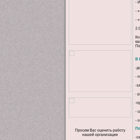
- 
- 
- 
2.
Ко
ка
По
В 
-д
- 
-з
- 
-п
- 
- 
По
Просим Вас оценить работу
нашей организации
-с