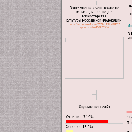
-д
Ваше мнение очень важно не
только для нас, но для
-п
Министерства
культуры Российской Федерации.
https://forms.mkrf.ru/e/2579/xTPLeBU7/?
Ин
ap_orgcode=430220546
В 
Ин
Оцените наш сайт
Отлично - 74.6%
Оц
Пл
Хорошо - 13.5%