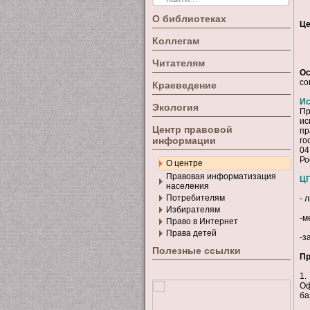
О библиотеках
Це
Коллегам
Читателям
Ос
со
Краеведение
Ис
Экология
Пр
ис
Центр правовой
пр
информации
го
04
Ро
О центре
Правовая информатизация
ЦП
населения
Потребителям
- 
Избирателям
-м
Право в Интернет
Права детей
-з
Полезные ссылки
Пр
1.
Оф
ба