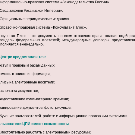
Информационно-правовая система «Законодательство России».
«Свод законов Российской Империи».
«Официальные периодические издания».
Справочно-правовая система «КонсультантПлюс».
нсультантПлюс - это документы по всем отраслям права; полная подборка
лендарь федеральных платежей; международные договоры представлен
полняется еженедельно.
Центре предоставляется:
оступ к правовым базам данных;
помощь в поиске информации;
апись на электронные носители;
распечатка документов;
редоставление компьютерного времени;
сканирование документов, фото, рисунков;
обучение пользователей работе с информационно-правовыми системами.
льзователи ЦПИ имеют возможность:
амостоятельно работать с электронными ресурсами;