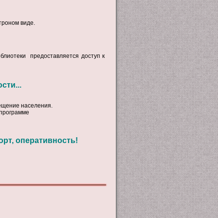
троном виде.
блиотеки предоставляется доступ к
ти...
щение населения.
 программе
орт, оперативность!