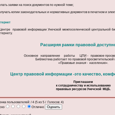
елать заявки на поиск документов по нужной теме;
олучать копии законодательных и нормативных документов в печатном и элек
тернет
Центре правовой информации Унечской межпоселенческой центральной би
тернету.
Расширяя рамки правовой доступнос
Основное направление работы ЦПИ - правовое просве
Библиотека работает по правовой просветительской
«Правовые знания - населению».
Центр правовой информации -это качество, комф
Приглашаем
к сотрудничеству и использованию
правовых ресурсов Унечской МЦБ.
енка пользователей:
/ 4 (
5
из
5
/ Голосов:
4
)
охо
Отлично