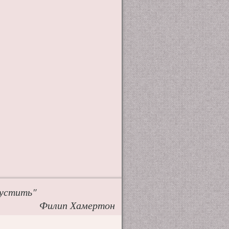
пустить"
Филип Хамертон