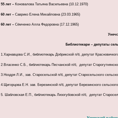
55 лет –
Коновалова Татьяна Васильевна (10.12.1970)
60 лет –
Саврико Елена Михайловна (23.03.1965)
60 лет –
Сёмченко Алла Федоровна (17.12.1965)
Унечс
Библиотекари – депутаты сел
1.Харнавцова С.И., библиотекарь Добрикской п/б, депутат Красновичког
2.Власенко С.Б., библиотекарь Песчанской п/б, депутат Старогутнянск
3.Ноздря Л.И., зав. Старосельской п/б, депутат Старосельского сельск
4.Щигорцова Е.Н. зав. Березинской п/б, депутат Березинского сельског
5. Шабловская Е.П., библиотекарь Лизогубовской п/б, депутат Старосе
Унечский район