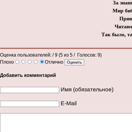
За зна
Мир би
Прив
Читающ
Так было, та
Оценка пользователей:
/ 9 (
5
из
5
/ Голосов:
9
)
Плохо
Отлично
Добавить комментарий
Имя (обязательное)
E-Mail