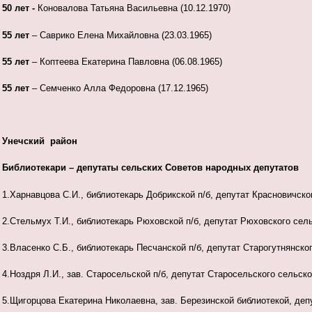
50 лет -
Коновалова Татьяна Васильевна (10.12.1970)
55 лет
– Саврико Елена Михайловна (23.03.1965)
55 лет
– Коптеева Екатерина Павловна (06.08.1965)
55 лет
– Семченко Алла Федоровна (17.12.1965)
Унечский район
Библиотекари – депутаты сельских Советов народных депутатов
1.Харнавцова С.И., библиотекарь Добрикской п/б, депутат Красновичско
2.Стельмух Т.И., библиотекарь Рюховской п/б, депутат Рюховского сел
3.Власенко С.Б., библиотекарь Песчанской п/б, депутат Старогутнянско
4.Ноздря Л.И., зав. Старосельской п/б, депутат Старосельского сельск
5.Щигорцова Екатерина Николаевна, зав. Березинской библиотекой, деп