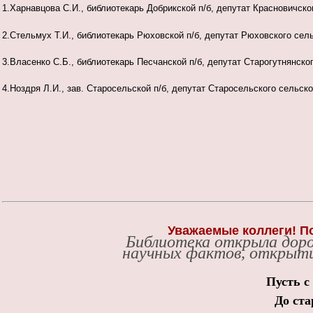
1.Харнавцова С.И., библиотекарь Добрикской п/б, депутат Красновичско
2.Стельмух Т.И., библиотекарь Рюховской п/б, депутат Рюховского сел
3.Власенко С.Б., библиотекарь Песчанской п/б, депутат Старогутнянско
4.Ноздря Л.И., зав. Старосельской п/б, депутат Старосельского сельск
Уважаемые коллеги! П
Библиотека открыла доро
научных фактов, открыти
Пусть с
До ста