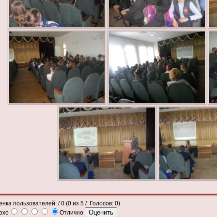
енка пользователей:
/ 0 (
0
из
5
/ Голосов:
0
)
охо
Отлично