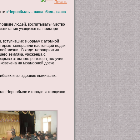
мяти
«Чернобыль – наша боль, наша
подвиге людей, воспитывать чувство
воспитания учащихся на примере
 вступивших в борьбу с атомной
которые совершили настоящий подвиг
своей жизни. В ходе мероприятия
его земляка, уроженца с.
взрыве атомного реактора, получив
ековечена на мраморной доске,
гибших и во здравие выживших.
м о Чернобыле и городе атомщиков