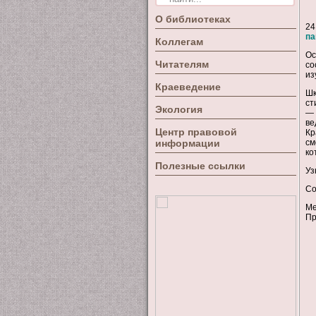
О библиотеках
24
па
Коллегам
Ос
Читателям
со
из
Краеведение
Шк
ст
Экология
— 
ве
Центр правовой
Кр
информации
см
ко
Полезные ссылки
Уз
Со
Ме
Пр