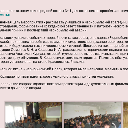
 апреля в актовом зале средней школы № 1 для школьников прошёл час па
мять»
новная цель мероприятия
-
рассказать учащимся о чернобыльской трагедии, 
страдания, формирование гражданской ответственности и патриотического 
учения причин и последствий чернобыльской аварии.
ольники узнали о событиях первой ночи катастрофы, о пожарных Чернобыля,
ихией, принявших на себя жар пламени и смертоносное дыхание реактора, 
отвели беду, спасли тысячи человеческих жизней. Шестеро из них — ценой 
дущие Семенюк В. Н. и Косарыга И. А. рассказали о героическом подвиге наш
асновичи Анатолия Кургуза, который мужественно вынес все испытания при 
ертную дозу облучения. В Красновичах земляком гордятся. Память о нём ув
торая установлена на стене Красновичской школы.
нали об иконе «Чернобыльский Спас», которая была написана в память о по
бравшие почтили память жертв «мирного атома» минутой молчания.
роприятие сопровождалось показом презентации и документальным фильмо
ипяти до и после аварии.