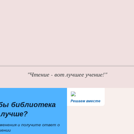
"Чтение - вот лучшее учение!"
Решаем вместе
бы библиотека
 лучше?
менения и получите ответ о
шении