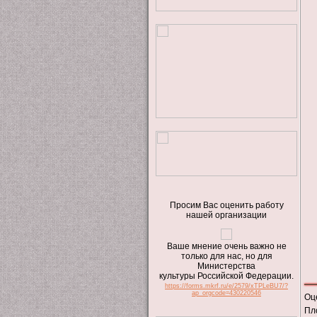
Просим Вас оценить работу
нашей организации
Ваше мнение очень важно не
только для нас, но для
Министерства
культуры Российской Федерации.
https://forms.mkrf.ru/e/2579/xTPLeBU7/?
ap_orgcode=430220546
Оц
Пл