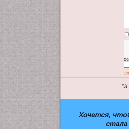
Об
От
"Я
Хочется, что
стала