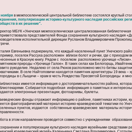
 ноября
в межпоселенческой центральной библиотеке состоялся круглый сто
хранения, популяризации историко-культурного наследия российских рег
обществ в их решение".
ректор МБУК «Унечская межпоселенческая централизованная библиотечная 
приветствовала представителей Фонда сохранения культурного наследия «До
ководителем исполнительной дирекции Русланом Владимировичем Прокопиши
тречи.
талия Евгеньевна подчеркнула, что каждый населенный пункт Унечского райо
пример, поселок Рассуха расположен вблизи болот и речки, где с приходом 
несенные в Красную книгу. Рядом с поселком расположено урочище «Лиски».
мятником природы «Урочище Галое». В таких селах как Белогорщь, Ивайтенки
звито рукоделие. Недалеко от села Рюхов расположено место битвы защитн
хватчиками. В селе Найтоповичи находится памятник архитектуры 19 века – х
городицы в с.Лыщичи – храм в честь Рождества Пресвятой Богородицы и мног
библиотеках имеется информация о достопримечательностях района, котора
блиотекарями. Собирается подробная информация о памятных и интересных
здаются
электронные презентации, фотоархивы, буклеты.
аеведческие фонды отражают информацию о районе, памятниках истории, ку
еется фактографический материал историко-краеведческой тематики по Унеч
селенных пунктов, издаются собственные краеведческие материалы историче
правленности.
бота в этом направлении проводится совместно с учреждениями образовани
сохранении и популяризации культурного наследия музейными средствами р
нечский краеведческий музей» Каленькина Светлана Владимировна. Сотрудн