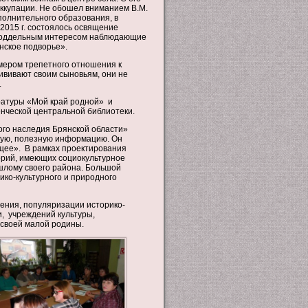
ккупации. Не обошел вниманием В.М.
полнительного образования, в
2015 г. состоялось освящение
неподдельным интересом наблюдающие
нское подворье».
мером трепетного отношения к
ививают своим сыновьям, они не
.
ратуры «Мой край родной» и
нческой центральной библиотеки.
ого наследия Брянской области»
ную, полезную информацию. Он
ущее». В рамках проектирования
рий, имеющих социокультурное
шлому своего района. Большой
ико-культурного и природного
нения, популяризации историко-
, учреждений культуры,
 своей малой родины.