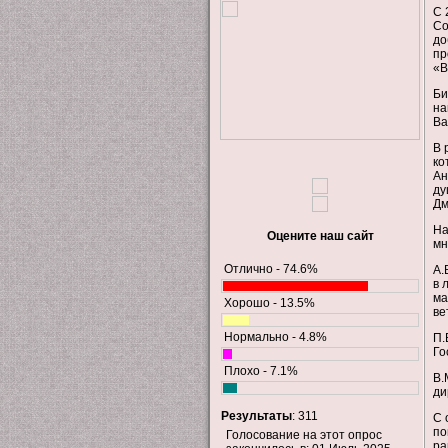
С 
Со
до
пр
«В
Би
на
Ва
В 
ко
Ан
ду
Дм
На
Оцените наш сайт
мн
Отлично - 74.6%
А.
в 
ма
Хорошо - 13.5%
ве
Нормально - 4.8%
П.
Го
Плохо - 7.1%
В.
ди
Результаты
: 311
С 
по
Голосование на этот опрос
ра