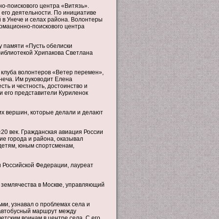
о-поискового центра «Витязь».
 его деятельности. По инициативе
 в Унече и селах района. Волонтеры
рмационно-поискового центра
у памяти «Пусть обелиски
иблиотекой Хрипакова Светлана
 клуба волонтеров «Ветер перемен»,
неча. Им руководит Елена
ть и честность, достоинство и
и его представители Куриленок
их вершин, которые делали и делают
«20 век. Гражданская авиация России
тие города и района, оказывал
детям, юным спортсменам,
и Российской Федерации, лауреат
 землячества в Москве, управляющий
ми, узнавал о проблемах села и
 автобусный маршрут между
етским воинам в центре села. С его