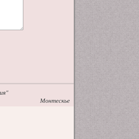
ия"
Монтескье