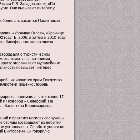
ссии П.В. Завадовского», «По
угие. Они вызывают интерес у
собенно это касается Памятников
равли», «Урочище Галое», «Урочище
2 году. В 2006, а затем в 2010 году,
го биосферного заповедника
ассказала о туристическом
о знакомства с растениями,
шрута: огораживают муравейники,
ятельность повышает интерес
тарейших является храм Рождества
иблиотеки Тищенко Любовь
мировна напомнила, что в конце 17
й и Новгород – Северский. На
тил. Валентина Владимировна
ений и братских могилах сооружены
вые отряды возвращают из небытия
не установлено. О работе унечского
й Викторович. Он говорил о
.