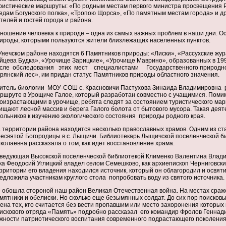
ристические маршруты: «По родным местам первого министра просвещения Ро
едам Богунского полка», «Тропою Щорса», «По памятным местам города» и др
телей и гостей города и района.
ношение человека к природе – одна из самых важных проблем в наши дни. О
ироды, которыми пользуются жители близлежащих населенных пунктов.
Унечском районе находятся 6 Памятников природы: «Лиски», «Рассухские жу
йцева Будка», «Урочище Зарицкие», «Урочище Маврино»,
образованных в 199
сле обследования этих мест специалистами Государственного природно
рянский лес», им придан статус Памятников природы областного значения.
итель биологии МОУ-СОШ с. Красновичи Пастухова Зинаида Владимировна р
ршруте в Урощиче Галое, который разработан совместно с учащимися. Помим
оизрастающими в урочище, ребята следят за состоянием туристического мар
ищают лесной массив и берега Галого болота от бытового мусора. Такая де
ольников к изучению экологического состояния природы родного края.
 территории района находится несколько православных храмов. Одним из с
есвятой Богородицы в с. Лыщичи. Библиотекарь Лыщичской поселенческой б
колаевна рассказала о том, как идет восстановление храма.
ведующая Высокской поселенческой библиотекой
Клименко Валентина Влади
ка Феодосий Углицкий владел селом Семешково, как архиепископ Черниговски
рритории его владения находился источник, который он облагородил и освя
едложила участникам круглого стола попробовать воду из святого источника.
 обошла стороной наш район Великая Отечественная война. На местах сраж
мятники и обелиски. Но сколько еще безымянных солдат. До сих пор поиско
ена тех, кто считается без вести пропавшим или место захоронения которых 
искового отряда «Память» подробно рассказал его командир Фролов Геннади
жности патриотического воспитания современного подрастающего поколения