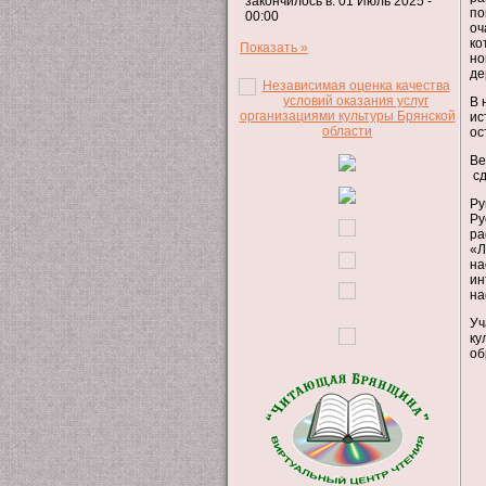
закончилось в: 01 Июль 2025 -
по
00:00
оч
ко
Показать »
но
де
В 
ис
ос
Ве
сд
Ру
Ру
ра
«Л
на
ин
на
Уч
ку
об