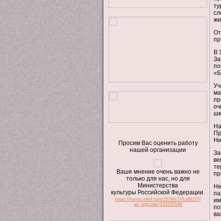
ту
сл
жи
От
пр
В 
За
по
«Б
Уч
ма
пр
оч
шк
На
Пр
Ни
Просим Вас оценить работу
нашей организации
За
ве
те
Ваше мнение очень важно не
пр
только для нас, но для
Министерства
Не
культуры Российской Федерации.
па
https://forms.mkrf.ru/e/2579/xTPLeBU7/?
им
ap_orgcode=430220546
по
ва