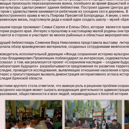
мощью произошло перезахоронение воина, погибшего во время фашисткой о
аги культуры: сделал ремонт здания библиотеки. Построил здание Центра до
тором с удовольствием занимаются ребятишки из соседних сел и деревень. В 
вопостроенного храма в честь Покрова Пресвятой Богородицы. А внуки, с 
ревенскую жизнь, подтолкнули деда к новой идее создать школу – музей «Бря
нашем городе проживает Семья Сергея и Елены Обоз, которая является при
тории родного края. Интерес к прошлому и настоящему малой родины они пр
таются в стороне и участвуют во многих районных и областных мероприятиях
дущий библиотекарь Семенюк Вера Николаевна представила выставку лите
елала обзор краеведческих материалов, созданных сотрудниками межпоселе
ководитель исполнительной дирекции «Фонда сохранения историко-культурн
слан Владимирович Прокопишин поблагодарил за интересную, содержатель
ссказал о том, как реализуется проект «Сохраняем наследие – создаем буд
аборатория будущего» разрабатываются предложения по развитию террито
следие, проводятся исследования, выявляющие отношение населения к про
терес у присутствующих вызвала демонстрация интерактивного атласа истор
следия Брянской области.
астники круглого стола отметили, что важную роль в решении проблем сохра
льтурного наследия
может сыграть координация деятельности администрации
разования, общественности и всех людей, неравнодушных к богатой истории