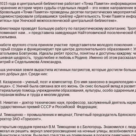
2015 года в центральной библиотеке работает «Точка Памяти» информационн
хранение истории через судьбы отдельных людей – это новое направление в
бровольцев «Точки Памяти» проведены десятки патриотических мероприятий
одемонстрировали собравшимся трейлер «Деятельность Точки Памяти инфо
итязь» при Унечской межпоселенческой центральной библиотеке».
блиотекари проводят Большую работу по патриотическому воспитанию. Троп
поминают нам…» представила заведующая Найтоповичской поселенческой б
сильевна.
работе круглого стола приняли участие представители молодого поколения –
торый создан и функционирует при
центре дополнительного образования г. У
атольевна Бовтунова. Идеалы ребят просты, понятны и доступны каждому: чес
шевная щедрость, трудолюбие и любовь к Родине. Именно об этом рассказал
итрий и Седельникова Александра.
ша унечская земля вырастила истинных патриотов, которые достигли больш
ого добрых дел. Среди них:
В. Казаринов – ученый, поэт и композитор. Его имя занесено в энциклопедию 
лицах». С Унечей была связана вся его жизнь. Он снес большой вклад в разви
териальную помощь учреждениям образования, культуры, особо одаренным 
теранам войны и труда и многим другим.
В. Никитин – доктор технических наук, профессор, заслуженный деятель наук
сударственных премий СССР и Российской Федерации;
М. Тимощенко – промышленник и меценат, Почетный председатель Брянского
ректор ЗАО «Горизонт».
открытым сердцем приехал В.М. Тимощенко в с.Белогорщь. Знакомился с людь
могал их решить: вернул электроосвещение на ночные улицы, возобновился
йцентром и селом. Выделил средства на приведение в порядок памятника сов