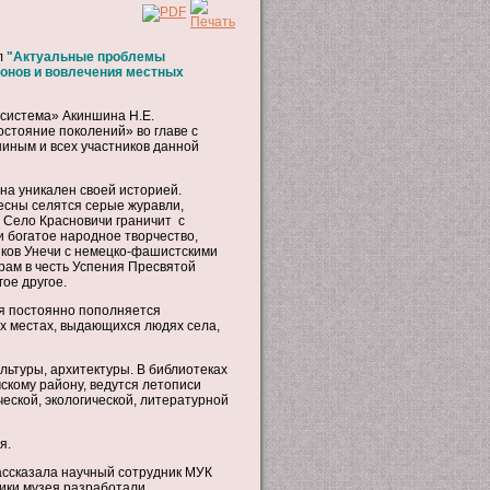
л
"Актуальные проблемы
ионов и вовлечения местных
система» Акиншина Н.Е.
стояние поколений» во главе с
ным и всех участников данной
на уникален своей историей.
весны селятся серые журавли,
 Село Красновичи граничит с
 богатое народное творчество,
иков Унечи с немецко-фашистскими
рам в честь Успения Пресвятой
ое другое.
я постоянно пополняется
 местах, выдающихся людях села,
льтуры, архитектуры. В библиотеках
скому району, ведутся летописи
ской, экологической, литературной
я.
ассказала научный сотрудник МУК
ики музея разработали