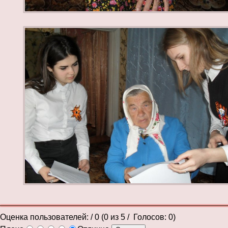
Оценка пользователей:
/ 0 (
0
из
5
/ Голосов:
0
)