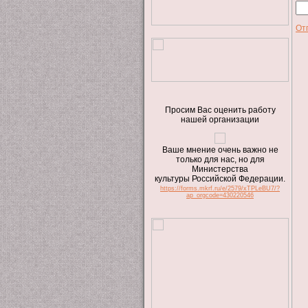
От
Просим Вас оценить работу
нашей организации
Ваше мнение очень важно не
только для нас, но для
Министерства
культуры Российской Федерации.
https://forms.mkrf.ru/e/2579/xTPLeBU7/?
ap_orgcode=430220546