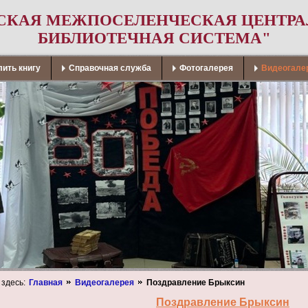
СКАЯ МЕЖПОСЕЛЕНЧЕСКАЯ ЦЕНТР
БИБЛИОТЕЧНАЯ СИСТЕМА"
ить книгу
Справочная служба
Фотогалерея
Видеогале
 здесь:
Главная
Видеогалерея
Поздравление Брыксин
Поздравление Брыксин