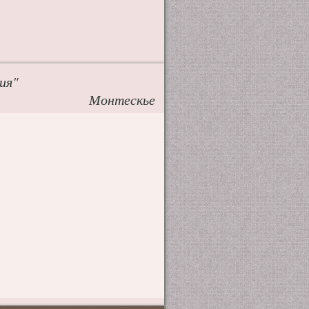
ия"
Монтескье