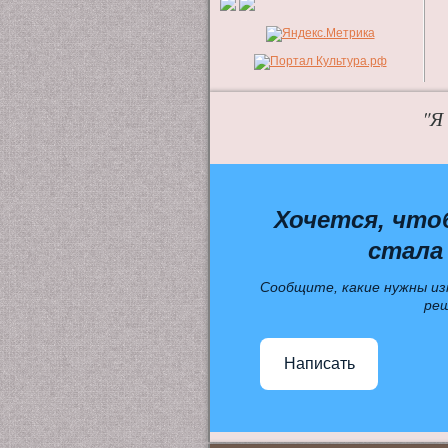
"Я
Хочется, что
стала
Сообщите, какие нужны из
ре
Написать