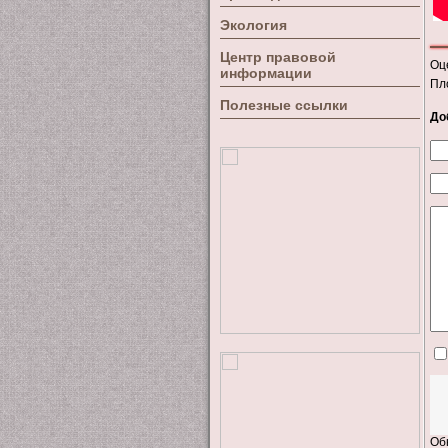
Экология
Центр правовой
Оц
информации
Пл
Полезные ссылки
До
Об