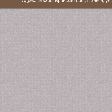
Адрес: 243300, Брянская обл., г. Унеча, ул