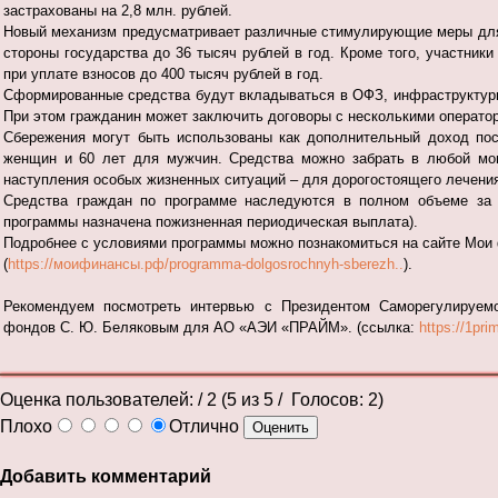
застрахованы на 2,8 млн. рублей.
Новый механизм предусматривает различные стимулирующие меры для
стороны государства до 36 тысяч рублей в год. Кроме того, участни
при уплате взносов до 400 тысяч рублей в год.
Сформированные средства будут вкладываться в ОФЗ, инфраструктурн
При этом гражданин может заключить договоры с несколькими операто
Сбережения могут быть использованы как дополнительный доход пос
женщин и 60 лет для мужчин. Средства можно забрать в любой мом
наступления особых жизненных ситуаций – для дорогостоящего лечения
Средства граждан по программе наследуются в полном объеме за 
программы назначена пожизненная периодическая выплата).
Подробнее с условиями программы можно познакомиться на сайте Мои
(
https://моифинансы.рф/programma-dolgosrochnyh-sberezh..
).
Рекомендуем посмотреть интервью с Президентом Саморегулируемо
фондов С. Ю. Беляковым для АО «АЭИ «ПРАЙМ». (ссылка:
https://1pr
Оценка пользователей:
/ 2 (
5
из
5
/ Голосов:
2
)
Плохо
Отлично
Добавить комментарий