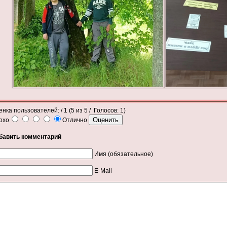
енка пользователей:
/ 1 (
5
из
5
/ Голосов:
1
)
охо
Отлично
бавить комментарий
Имя (обязательное)
E-Mail