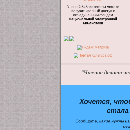
В нашей библиотеке вы можете
получить полный доступ к
объединенным фондам
Национальной электронной
библиотеки
"Чтение делает че
Хочется, что
стала
Сообщите, какие нужны из
ре