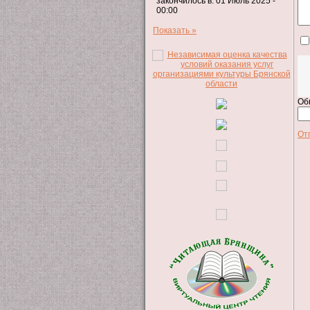
закончилось в: 01 Июль 2025 -
00:00
Показать »
Об
От