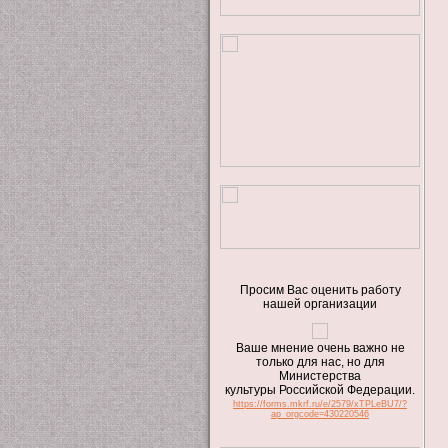
Просим Вас оценить работу
нашей организации
Ваше мнение очень важно не
только для нас, но для
Министерства
культуры Российской Федерации.
https://forms.mkrf.ru/e/2579/xTPLeBU7/?
ap_orgcode=430220546