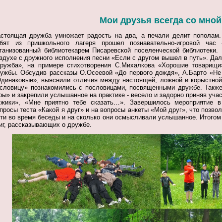
Мои друзья всегда со мной
стоящая дружба умножает радость на два, а печали делит пополам
ебят из пришкольного лагеря прошел познавательно-игровой час
ганизованный библиотекарем Писаревской поселенческой библиотеки.
здухе с дружного исполнения песни «Если с другом вышел в путь». Да
ружба», на примере стихотворения С.Михалкова «Хорошие товарищи
ужбы. Обсудив рассказы О.Осеевой «До первого дождя», А.Барто «Не з
динаковые», выяснили отличия между настоящей, ложной и корыстной
словицу» познакомились с пословицами, посвященными дружбе.
Также
ры» и закрепили услышанное на практике - весело и задорно приняв учас
жики», «Мне приятно тебе сказать…».
Завершилось мероприятие в 
просы теста «Какой я друг» и на вопросы анкеты «Мой друг», что позво
ти во время беседы и на сколько они осмысливали услышанное.
Итогом
иг, рассказывающих о дружбе.