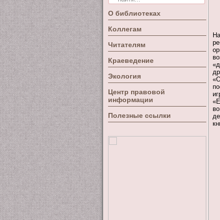
О библиотеках
Коллегам
На
р
Читателям
ор
во
Краеведение
«д
др
Экология
«О
по
Центр правовой
иг
информации
«Е
во
Полезные ссылки
де
кн