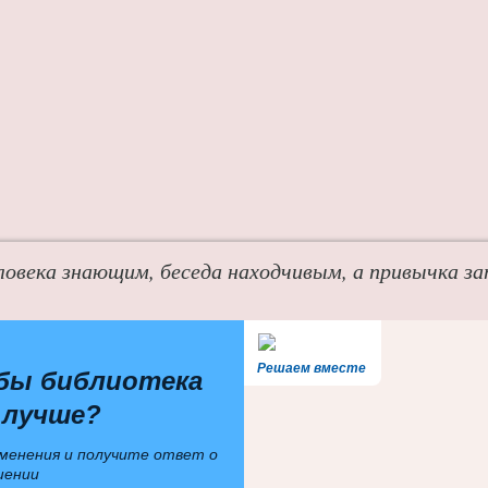
ловека знающим, беседа находчивым, а привычка з
Решаем вместе
бы библиотека
 лучше?
менения и получите ответ о
шении