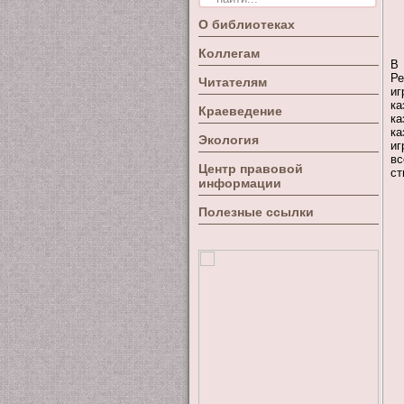
О библиотеках
Коллегам
В 
Ре
Читателям
иг
ка
Краеведение
ка
ка
Экология
иг
вс
Центр правовой
ст
информации
Полезные ссылки