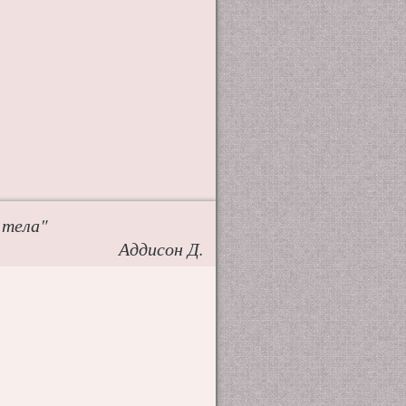
 тела"
Аддисон Д.