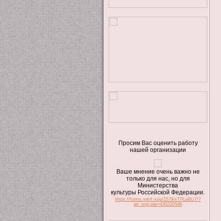
Просим Вас оценить работу
нашей организации
Ваше мнение очень важно не
только для нас, но для
Министерства
культуры Российской Федерации.
https://forms.mkrf.ru/e/2579/xTPLeBU7/?
ap_orgcode=430220546