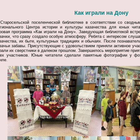
Как играли на Дону
Старосельской поселенческой библиотеке в соответствии со сводн
гионального Центра истории и культуры казачества для юных чита
ровая программа «Как играли на Дону».
Заведующая библиотекой встре
зачки, что сразу создало особую атмосферу.
Ребята с интересом слуша
зачества, их быте, культурных традициях и обычаях. После познавате
зачьи забавы. Присутствующие с удовольствием приняли активное учас
рали их сверстники в далеком прошлом.
Завершилось мероприятие при
ех участников.
Юные читатели сделали памятные фотографии у фо
иле.