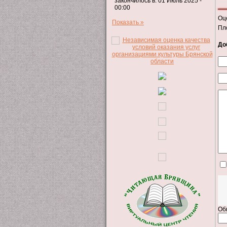
закончилось в: 01 Июль 2025 -
00:00
Оц
Показать »
Пл
До
Об