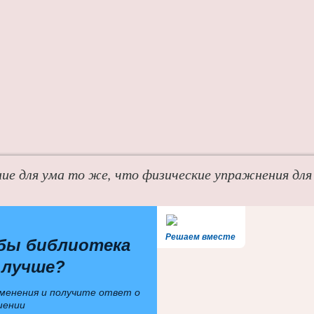
ие для ума то же, что физические упражнения для
Решаем вместе
бы библиотека
 лучше?
менения и получите ответ о
шении