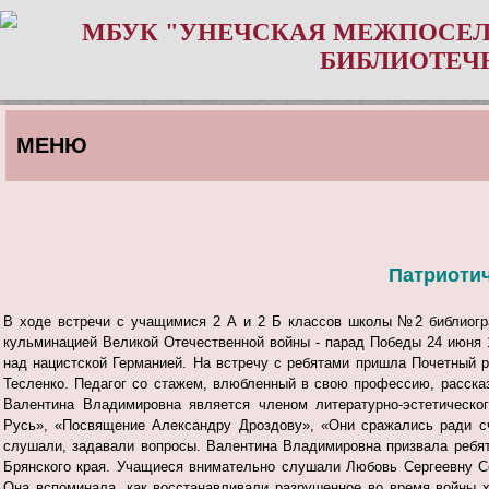
МБУК "УНЕЧСКАЯ МЕЖПОСЕЛ
БИБЛИОТЕЧ
МЕНЮ
Патриотич
В ходе встречи с учащимися 2 А и 2 Б классов школы №2 библиогра
кульминацией Великой Отечественной войны - парад Победы 24 июня
над нацистской Германией.
На встречу с ребятами пришла Почетный 
Тесленко. Педагог со стажем, влюбленный в свою профессию, рассказ
Валентина Владимировна является членом литературно-эстетическо
Русь», «Посвящение Александру Дроздову», «Они сражались ради сч
слушали, задавали вопросы. Валентина Владимировна призвала ребят
Брянского края.
Учащиеся внимательно слушали Любовь Сергеевну Сол
Она вспоминала, как восстанавливали разрушенное во время войны х